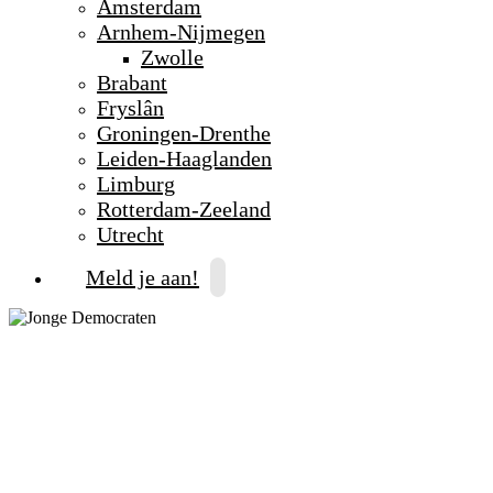
Amsterdam
Arnhem-Nijmegen
Zwolle
Brabant
Fryslân
Groningen-Drenthe
Leiden-Haaglanden
Limburg
Rotterdam-Zeeland
Utrecht
Meld je aan!