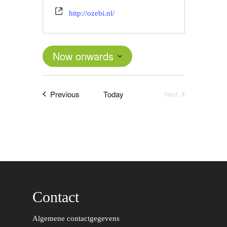
http://ozebi.nl/
Now onwards
Select
date.
Events
Previous
Today
Next
Events
Contact
Word actief
Algemene contactgegevens
Welkom bij de Jonge
Standpunten