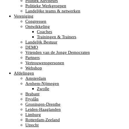
Politiek Adviseurs
Politieke Werkgroepen
Landelijke teams & netwerken
Vereniging
Congressen
Ontwikkeling
Coaches
Trainingen & Trainers
Landelijk Bestuur
DEMO
Vrienden van de Jonge Democraten
Partners
Vertrouwenspersonen
Webshop
Afdelingen
Amsterdam
Arnhem-Nijmegen
Zwolle
Brabant
Fryslân
Groningen-Drenthe
Leiden-Haaglanden
Limburg
Rotterdam-Zeeland
Utrecht