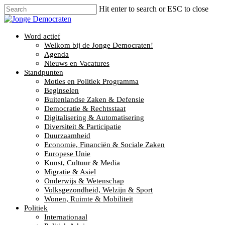
Hit enter to search or ESC to close
Word actief
Welkom bij de Jonge Democraten!
Agenda
Nieuws en Vacatures
Standpunten
Moties en Politiek Programma
Beginselen
Buitenlandse Zaken & Defensie
Democratie & Rechtsstaat
Digitalisering & Automatisering
Diversiteit & Participatie
Duurzaamheid
Economie, Financiën & Sociale Zaken
Europese Unie
Kunst, Cultuur & Media
Migratie & Asiel
Onderwijs & Wetenschap
Volksgezondheid, Welzijn & Sport
Wonen, Ruimte & Mobiliteit
Politiek
Internationaal