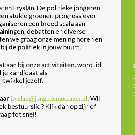
ten Fryslân, De politieke jongeren
 een stukje groener, progressiever
rganiseren een breed scala aan
rainingen, debatten en diverse
laten we graag onze mening horen en
ij de politiek in jouw buurt.
t aan bij onze activiteiten, word lid
 je kandidaat als
twikkel jezelf.
naar
. Wil
fryslan@jongedemocraten.nl
ek bestuurslid? Klik dan op zijn of
raag tot snel!