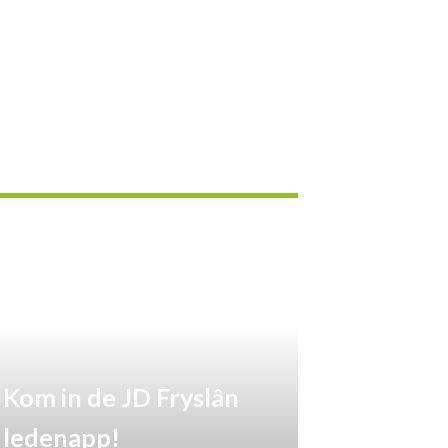
Kom in de JD Fryslân
ledenapp!