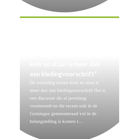
Opinie: “De scheiding tussen
kerk en staat is meer dan
een kledingvoorschrift”
De scheiding tussen kerk en staat is
meer dan een kledingvoorschrift Het is
een discussie die al jarenlang
voortwoedt en die recent ook in de
Groningse gemeenteraad vol in de
belangstelling is komen t…