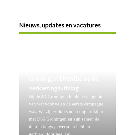
Nieuws, updates en vacatures
Reactie Jonge Democraten
Groningen-Drenthe op de
verkiezingsuitslag
Bij de JD Groningen hebben we genoten
van wat voor velen de eerste campagne
was. We zijn volop samen opgetrokken
met D66 Groningen en zijn samen de
deuren langs geweest en hebben
geflyerd door heel Gr…