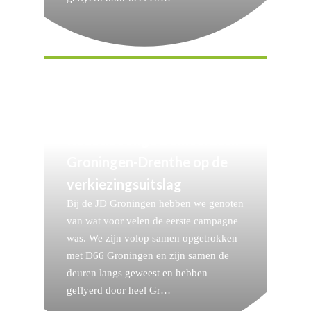
Reactie Jonge Democraten
Groningen-Drenthe op de
verkiezingsuitslag
Bij de JD Groningen hebben we genoten
van wat voor velen de eerste campagne
was. We zijn volop samen opgetrokken
met D66 Groningen en zijn samen de
deuren langs geweest en hebben
geflyerd door heel Gr…