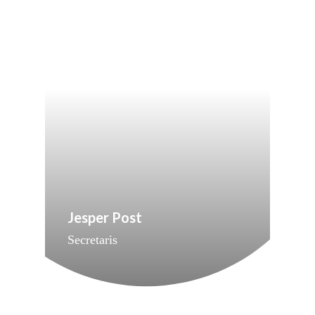
Migratie & Asiel
Utrecht
Onderwijs & Wetenscha
Volksgezondheid, Welzij
Sport
Wonen, Ruimte & Mobilit
Jesper Post
Secretaris