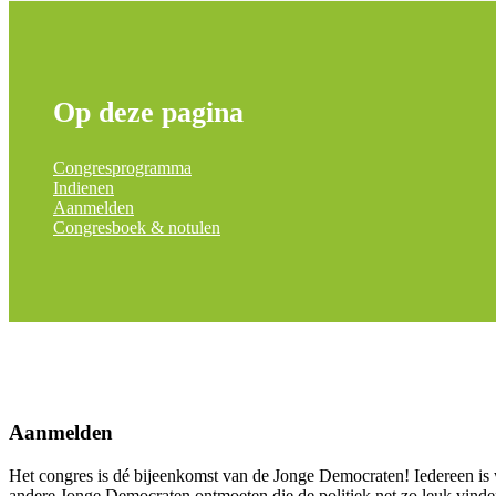
Op deze pagina
Congresprogramma
Indienen
Aanmelden
Congresboek & notulen
Aanmelden
Het congres is dé bijeenkomst van de Jonge Democraten! Iedereen is wel
andere Jonge Democraten ontmoeten die de politiek net zo leuk vinde