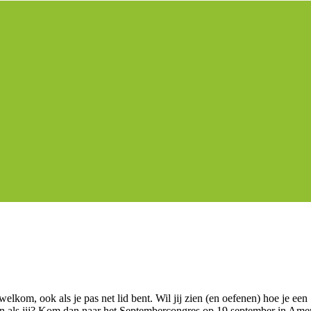
kom, ook als je pas net lid bent. Wil jij zien (en oefenen) hoe je een 
n als jij? Kom dan naar het Septembercongres op 19 september in Amer