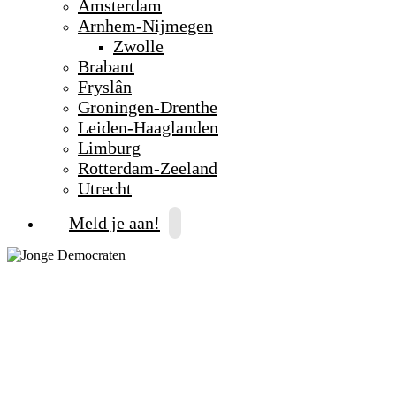
Amsterdam
Arnhem-Nijmegen
Zwolle
Brabant
Fryslân
Groningen-Drenthe
Leiden-Haaglanden
Limburg
Rotterdam-Zeeland
Utrecht
Meld je aan!