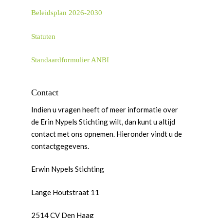
Beleidsplan 2026-2030
Statuten
Word actief
Welkom bij de Jonge
Standpunten
Standaardformulier ANBI
Democraten!
Moties en Politiek Pro
Politiek
Agenda
Contact
Beginselen
Internationaal
Vereniging
Nieuws en Vacatures
Indien u vragen heeft of meer informatie over
Buitenlandse Zaken & D
Politiek Adviseurs
Congressen
Afdelingen
de Erin Nypels Stichting wilt, dan kunt u altijd
Democratie & Rechtssta
Politieke Werkgroepen
Ontwikkeling
Amsterdam
Meld je aan!
contact met ons opnemen. Hieronder vindt u de
contactgegevens.
Coaches
Digitalisering & Automat
Landelijke teams & net
Landelijk Bestuur
Arnhem-Nijmegen
Trainingen & Trainers
Zwolle
Diversiteit & Participatie
DEMO
Brabant
Erwin Nypels Stichting
Duurzaamheid
Vrienden van de Jonge
Fryslân
Lange Houtstraat 11
Democraten
Economie, Financiën & S
Groningen-Drenthe
2514 CV Den Haag
Zaken
Partners