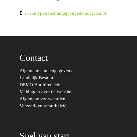
Leiden-Haaglanden
Europese Unie
Vertrouwenspersonen
E:
erwinnypelsstichting@jongedemocraten.nl
Limburg
Kunst, Cultuur & Media
Webshop
Rotterdam-Zeeland
Migratie & Asiel
Utrecht
Onderwijs & Wetenscha
Contact
Volksgezondheid, Welzij
Sport
Algemene contactgegevens
Wonen, Ruimte & Mobilit
Landelijk Bestuur
DEMO Hoofdredactie
Meldingen over de website
Algemene voorwaarden
Verzend- en retourbeleid
Snel van start