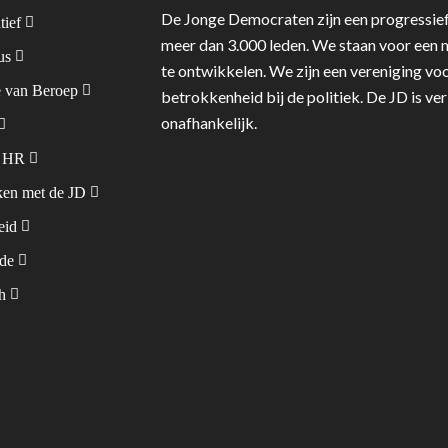
De Jonge Democraten zijn een progressief
tief
meer dan 3.000 leden. We staan voor een m
tus
te ontwikkelen. We zijn een vereniging voo
 van Beroep
betrokkenheid bij de politiek. De JD is v
onafhankelijk.
& HR
en met de JD
leid
ode
sh