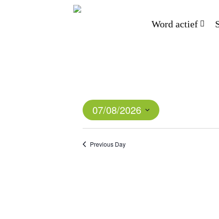
Word actief
07/08/2026
Select
date.
Previous Day