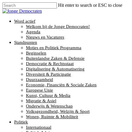
Hit enter to search or ESC to close
Word actief
Welkom bij de Jonge Democraten!
Agenda
Nieuws en Vacatures
Standpunten
Moties en Politiek Programma
Beginselen
Buitenlandse Zaken & Defensie
Democratie & Rechtsstaat
Digitalisering & Automatisering
Diversiteit & Participatie
Duurzaamheid
Economie, Financiën & Sociale Zaken
Europese Unie
Kunst, Cultuur & Media
Migratie & Asiel
Onderwijs & Wetenschap
Volksgezondheid, Welzijn & Sport
Wonen, Ruimte & Mobiliteit
Politiek
Internationaal