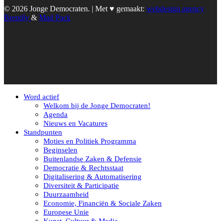
© 2026 Jonge Democraten. | Met ♥︎ gemaakt:
webdesign agency
Brendly
&
Mad Pack
Word actief
Welkom bij de Jonge Democraten!
Agenda
Nieuws en Vacatures
Standpunten
Moties en Politiek Programma
Beginselen
Buitenlandse Zaken & Defensie
Democratie & Rechtsstaat
Digitalisering & Automatisering
Diversiteit & Participatie
Duurzaamheid
Economie, Financiën & Sociale Zaken
Europese Unie