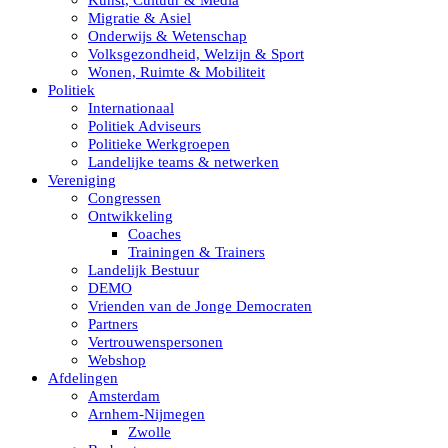
Kunst, Cultuur & Media
Migratie & Asiel
Onderwijs & Wetenschap
Volksgezondheid, Welzijn & Sport
Wonen, Ruimte & Mobiliteit
Politiek
Internationaal
Politiek Adviseurs
Politieke Werkgroepen
Landelijke teams & netwerken
Vereniging
Congressen
Ontwikkeling
Coaches
Trainingen & Trainers
Landelijk Bestuur
DEMO
Vrienden van de Jonge Democraten
Partners
Vertrouwenspersonen
Webshop
Afdelingen
Amsterdam
Arnhem-Nijmegen
Zwolle