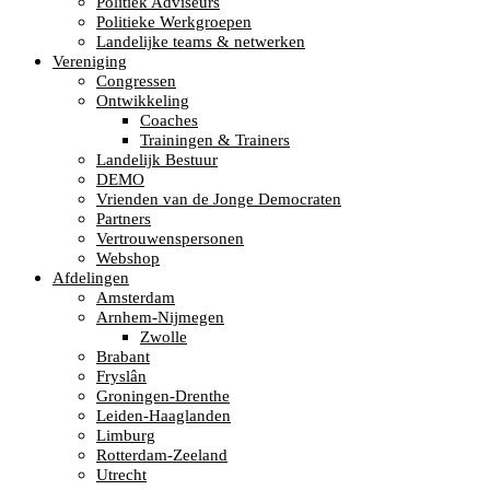
Politiek Adviseurs
Politieke Werkgroepen
Landelijke teams & netwerken
Vereniging
Congressen
Ontwikkeling
Coaches
Trainingen & Trainers
Landelijk Bestuur
DEMO
Vrienden van de Jonge Democraten
Partners
Vertrouwenspersonen
Webshop
Afdelingen
Amsterdam
Arnhem-Nijmegen
Zwolle
Brabant
Fryslân
Groningen-Drenthe
Leiden-Haaglanden
Limburg
Rotterdam-Zeeland
Utrecht