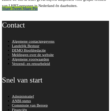
van LHBT-personen in Nederland én daarbuiten.
Share
Tweet
Share
Pin
Contact
Algemene contactgegevens
Landelijk Bestuur
DEMO Hoofdredactie
Meldingen over de website
Algemene voorwaarden
Verzend- en retourbeleid
Snel van start
Administratief
ANBI-status
Commissie van Beroep
Financiën