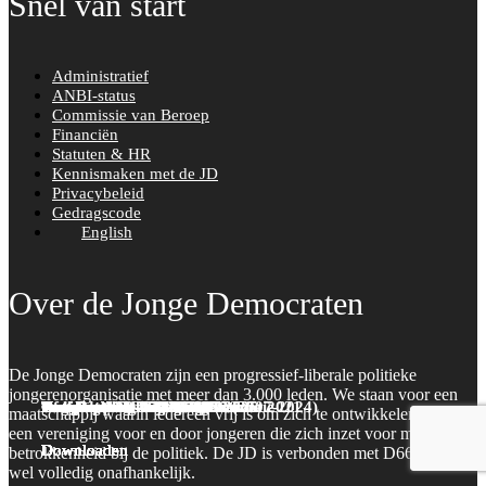
Snel van start
Administratief
ANBI-status
Commissie van Beroep
Financiën
Statuten & HR
Kennismaken met de JD
Privacybeleid
Gedragscode
English
Over de Jonge Democraten
De Jonge Democraten zijn een progressief-liberale politieke
jongerenorganisatie met meer dan 3.000 leden. We staan voor een
Regionaal Politiek Programma 2021
Oud-Besturen JD Brabant (2007-2024)
Afdelingsreglement
Bestuursplan Van Alst I
Kandidaatstellingsformulier
Template AR-wijziging
Template organisatorische motie
Functieprofielen bestuur
Notulen-AAV-4-3-2026
Notulen-AAV-4-2-2026
Notulen-AAV-27-12-2025
Notulen-AAV-25-11-2025
Congresboek-AAV-4-3-2026
Congresboek-AAV-04-02-2026
Congresboek-AAV-27-12-2025
Congresboek AAV 25-11-2025
maatschappij waarin iedereen vrij is om zich te ontwikkelen. We zijn
een vereniging voor en door jongeren die zich inzet voor meer
Downloaden
Downloaden
Downloaden
Downloaden
Downloaden
Downloaden
Downloaden
Downloaden
Downloaden
Downloaden
Downloaden
Downloaden
Downloaden
Downloaden
Downloaden
Downloaden
betrokkenheid bij de politiek. De JD is verbonden met D66, maar
wel volledig onafhankelijk.