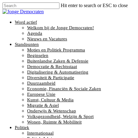
Hit enter to search or ESC to close
Word actief
Welkom bij de Jonge Democraten!
Agenda
Nieuws en Vacatures
Standpunten
Moties en Politiek Programma
Beginselen
Buitenlandse Zaken & Defensie
Democratie & Rechtsstaat
Digitalisering & Automatisering
Diversiteit & Participatie
Duurzaamheid
Economie, Financiën & Sociale Zaken
Europese Unie
Kunst, Cultuur & Media
Migratie & Asiel
Onderwijs & Wetenschap
Volksgezondheid, Welzijn & Sport
Wonen, Ruimte & Mobiliteit
Politiek
Internationaal