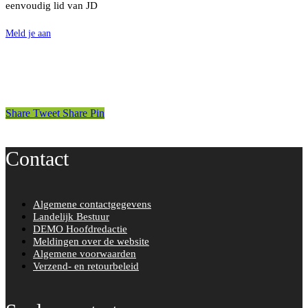
eenvoudig lid van JD
Meld je aan
Share
Tweet
Share
Pin
Contact
Algemene contactgegevens
Landelijk Bestuur
DEMO Hoofdredactie
Meldingen over de website
Algemene voorwaarden
Verzend- en retourbeleid