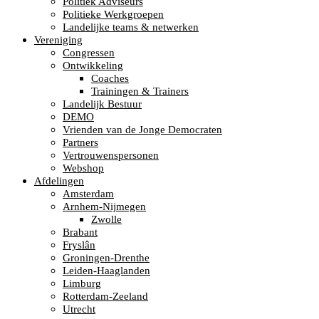
Politiek Adviseurs
Politieke Werkgroepen
Landelijke teams & netwerken
Vereniging
Congressen
Ontwikkeling
Coaches
Trainingen & Trainers
Landelijk Bestuur
DEMO
Vrienden van de Jonge Democraten
Partners
Vertrouwenspersonen
Webshop
Afdelingen
Amsterdam
Arnhem-Nijmegen
Zwolle
Brabant
Fryslân
Groningen-Drenthe
Leiden-Haaglanden
Limburg
Rotterdam-Zeeland
Utrecht