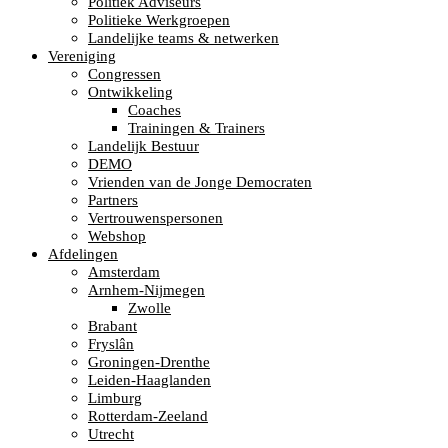
Politiek Adviseurs
Politieke Werkgroepen
Landelijke teams & netwerken
Vereniging
Congressen
Ontwikkeling
Coaches
Trainingen & Trainers
Landelijk Bestuur
DEMO
Vrienden van de Jonge Democraten
Partners
Vertrouwenspersonen
Webshop
Afdelingen
Amsterdam
Arnhem-Nijmegen
Zwolle
Brabant
Fryslân
Groningen-Drenthe
Leiden-Haaglanden
Limburg
Rotterdam-Zeeland
Utrecht