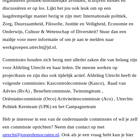
organiseren politiek-inhoudelijke avonden, schrijven moties en
discussiëren er op los. Lijkt het jou ook leuk om op een
laagdrempelige manier bezig te zijn met: Internationale politiek,
Zorg, Duurzaamheid, Filosofie, Justitie en Veiligheid, Economie en
Onderwijs, Cultuur & Wetenschap of Diversiteit? Stuur dan een
mailtje voor meer informatie of om je aan te melden naar
werkgroepen.utrecht@jd.nl.
Commissies houden zich bezig met allerlei zaken die van belang zijn
voor Afdeling Utrecht en haar leden. De meeste werken op
projectbasis en zijn dus ook tijdelijk actief. Afdeling Utrecht heeft de
volgende commissies: Kascontrolecomissie (Kasco), Raad van
Advies (RvA) , Benefietcommissie, Twinningteam ,
Oriëntatiecommissie (Orco) Activiteitencommissie (Aco) , Utrechts
Politiek Kernteam (UPK) en het Campagneteam
Heb je interesse in een van de onderstaande commissies of wil je zelf
een commissie oprichten? Neem dan contact op met
utrecht@jongedemocraten.nl
. Ook als je een vraag hebt kun je hier