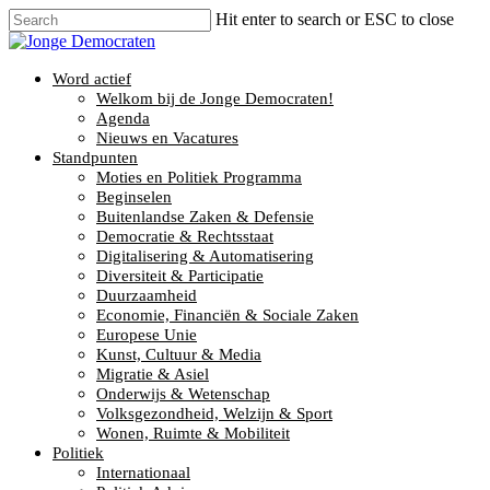
Hit enter to search or ESC to close
Word actief
Welkom bij de Jonge Democraten!
Agenda
Nieuws en Vacatures
Standpunten
Moties en Politiek Programma
Beginselen
Buitenlandse Zaken & Defensie
Democratie & Rechtsstaat
Digitalisering & Automatisering
Diversiteit & Participatie
Duurzaamheid
Economie, Financiën & Sociale Zaken
Europese Unie
Kunst, Cultuur & Media
Migratie & Asiel
Onderwijs & Wetenschap
Volksgezondheid, Welzijn & Sport
Wonen, Ruimte & Mobiliteit
Politiek
Internationaal