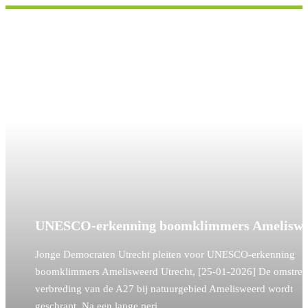
UNESCO-erkenning boomklimmers Ameliswe
Jonge Democraten Utrecht pleiten voor UNESCO-erkenning
boomklimmers Amelisweerd Utrecht, [25-01-2026] De omstre
verbreding van de A27 bij natuurgebied Amelisweerd wordt
geschrapt. Na een lange peri…