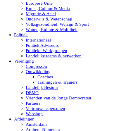
Europese Unie
Kunst, Cultuur & Media
Migratie & Asiel
Onderwijs & Wetenschap
Volksgezondheid, Welzijn & Sport
Wonen, Ruimte & Mobiliteit
Politiek
Internationaal
Politiek Adviseurs
Politieke Werkgroepen
Landelijke teams & netwerken
Vereniging
Congressen
Ontwikkeling
Coaches
Trainingen & Trainers
Landelijk Bestuur
DEMO
Vrienden van de Jonge Democraten
Partners
Vertrouwenspersonen
Webshop
Afdelingen
Amsterdam
Arnhem-Nijmegen