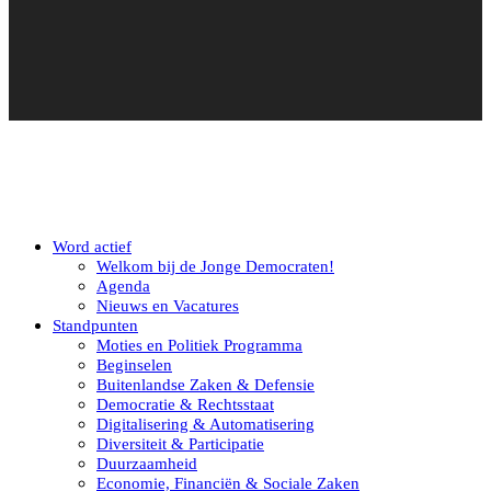
Word actief
Welkom bij de Jonge Democraten!
Agenda
Nieuws en Vacatures
Standpunten
Moties en Politiek Programma
Beginselen
Buitenlandse Zaken & Defensie
Democratie & Rechtsstaat
Digitalisering & Automatisering
Diversiteit & Participatie
Duurzaamheid
Economie, Financiën & Sociale Zaken