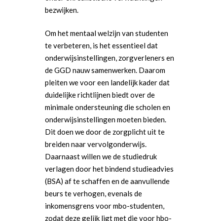
bezwijken.
Om het mentaal welzijn van studenten
te verbeteren, is het essentieel dat
onderwijsinstellingen, zorgverleners en
de GGD nauw samenwerken. Daarom
pleiten we voor een landelijk kader dat
duidelijke richtlijnen biedt over de
minimale ondersteuning die scholen en
onderwijsinstellingen moeten bieden.
Dit doen we door de zorgplicht uit te
breiden naar vervolgonderwijs.
Word actief
Daarnaast willen we de studiedruk
verlagen door het bindend studieadvies
Welkom bij de Jonge
Standpunten
(BSA) af te schaffen en de aanvullende
Democraten!
Moties en Politiek Pro
Politiek
beurs te verhogen, evenals de
Agenda
inkomensgrens voor mbo-studenten,
Beginselen
Internationaal
Vereniging
zodat deze gelijk ligt met die voor hbo-
Nieuws en Vacatures