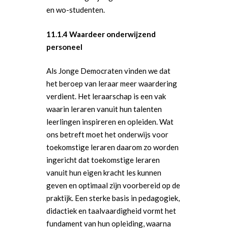
Buitenlandse Zaken & D
Politiek Adviseurs
Congressen
Afdelingen
en wo-studenten.
Democratie & Rechtssta
Politieke Werkgroepen
Ontwikkeling
Amsterdam
Meld je aan!
11.1.4 Waardeer onderwijzend
Coaches
Digitalisering & Automat
Landelijke teams & net
Landelijk Bestuur
Arnhem-Nijmegen
personeel
Trainingen & Trainers
Zwolle
Diversiteit & Participatie
DEMO
Brabant
Als Jonge Democraten vinden we dat
Duurzaamheid
Vrienden van de Jonge
Fryslân
het beroep van leraar meer waardering
Democraten
verdient. Het leraarschap is een vak
Economie, Financiën & S
Groningen-Drenthe
waarin leraren vanuit hun talenten
Zaken
Partners
Leiden-Haaglanden
leerlingen inspireren en opleiden. Wat
ons betreft moet het onderwijs voor
Europese Unie
Vertrouwenspersonen
Limburg
toekomstige leraren daarom zo worden
Kunst, Cultuur & Media
Webshop
ingericht dat toekomstige leraren
Rotterdam-Zeeland
vanuit hun eigen kracht les kunnen
Migratie & Asiel
Utrecht
geven en optimaal zijn voorbereid op de
Onderwijs & Wetenscha
praktijk. Een sterke basis in pedagogiek,
didactiek en taalvaardigheid vormt het
Volksgezondheid, Welzij
fundament van hun opleiding, waarna
Sport