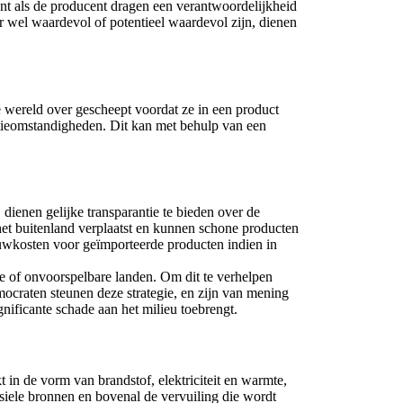
ment als de producent dragen een verantwoordelijkheid
 wel waardevol of potentieel waardevol zijn, dienen
 wereld over gescheept voordat ze in een product
tieomstandigheden. Dit kan met behulp van een
dienen gelijke transparantie te bieden over de
et buitenland verplaatst en kunnen schone producten
duwkosten voor geïmporteerde producten indien in
ele of onvoorspelbare landen. Om dit te verhelpen
ocraten steunen deze strategie, en zijn van mening
nificante schade aan het milieu toebrengt.
in de vorm van brandstof, elektriciteit en warmte,
ssiele bronnen en bovenal de vervuiling die wordt