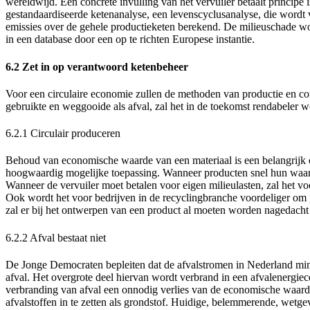
wereldwijd. Een concrete invulling van het vervuiler betaalt principe 
gestandaardiseerde ketenanalyse, een levenscyclusanalyse, die wordt 
emissies over de gehele productieketen berekend. De milieuschade wo
in een database door een op te richten Europese instantie.
6.2 Zet in op verantwoord k
etenbeheer
Voor een circulaire economie zullen de methoden van productie en c
gebruikte en weggooide als afval, zal het in de toekomst rendabeler w
6.2.1
Circulair produceren
Behoud van economische waarde van een materiaal is een belangrijk 
hoogwaardig mogelijke toepassing. Wanneer producten snel hun waard
Wanneer de vervuiler moet betalen voor eigen milieulasten, zal het v
Ook wordt het voor bedrijven in de recyclingbranche voordeliger om 
zal er bij het ontwerpen van een product al moeten worden nagedacht o
6.2.2
Afval bestaat niet
De Jonge Democraten bepleiten dat de afvalstromen in Nederland min
afval. Het overgrote deel hiervan wordt verbrand in een afvalenergiec
verbranding van afval een onnodig verlies van de economische waard
afvalstoffen in te zetten als grondstof. Huidige, belemmerende, wetg