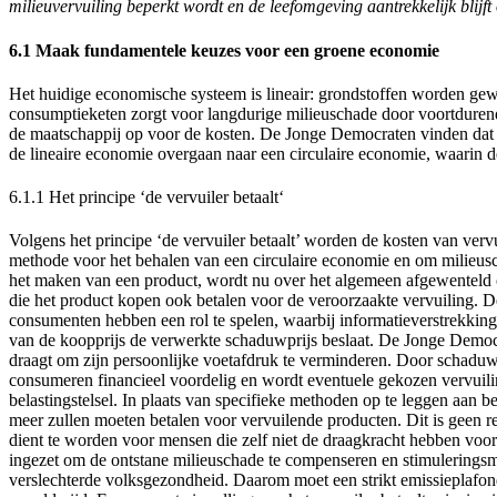
milieuvervuiling beperkt wordt en de leefomgeving aantrekkelijk blijft 
6.1 Maak fundamentele keuzes voor een groene economie
Het huidige economische systeem is lineair: grondstoffen worden gewo
consumptieketen zorgt voor langdurige milieuschade door voortdurende 
de maatschappij op voor de kosten. De Jonge Democraten vinden dat 
de lineaire economie overgaan naar een circulaire economie, waarin de
6.1.1 Het principe ‘d
e vervuiler betaalt
‘
Volgens het principe ‘de vervuiler betaalt’ worden de kosten van verv
methode voor het behalen van een circulaire economie en om milieusch
het maken van een product, wordt nu over het algemeen afgewenteld
die het product kopen ook betalen voor de veroorzaakte vervuiling. D
consumenten hebben een rol te spelen, waarbij informatieverstrekkin
van de koopprijs de verwerkte schaduwprijs beslaat. De Jonge Democr
draagt om zijn persoonlijke voetafdruk te verminderen. Door schaduwk
consumeren financieel voordelig en wordt eventuele gekozen vervuil
belastingstelsel. In plaats van specifieke methoden op te leggen aan b
meer zullen moeten betalen voor vervuilende producten. Dit is geen r
dient te worden voor mensen die zelf niet de draagkracht hebben voo
ingezet om de ontstane milieuschade te compenseren en stimuleringsm
verslechterde volksgezondheid. Daarom moet een strikt emissieplafond