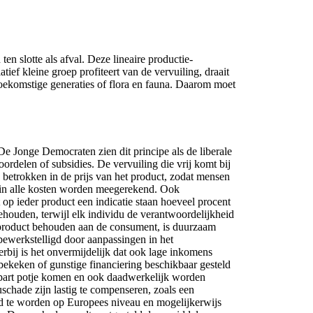
n slotte als afval. Deze lineaire productie-
ef kleine groep profiteert van de vervuiling, draait
oekomstige generaties of flora en fauna. Daarom moet
De Jonge Democraten zien dit principe als de liberale
rdelen of subsidies. De vervuiling die vrij komt bij
trokken in de prijs van het product, zodat mensen
arin alle kosten worden meegerekend. Ook
p ieder product een indicatie staan hoeveel procent
houden, terwijl elk individu de verantwoordelijkheid
r product behouden aan de consument, is duurzaam
ewerkstelligd door aanpassingen in het
erbij is het onvermijdelijk dat ook lage inkomens
bekeken of gunstige financiering beschikbaar gesteld
 apart potje komen en ook daadwerkelijk worden
chade zijn lastig te compenseren, zoals een
erd te worden op Europees niveau en mogelijkerwijs