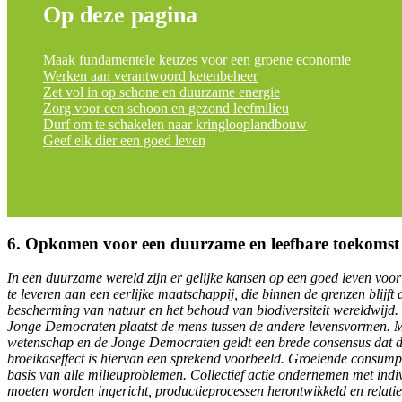
Op deze pagina
Maak fundamentele keuzes voor een groene economie
Werken aan verantwoord ketenbeheer
Zet vol in op schone en duurzame energie
Zorg voor een schoon en gezond leefmilieu
Durf om te schakelen naar kringlooplandbouw
Geef elk dier een goed leven
6. Opkomen voor een duurzame en leefbare toekomst
In een duurzame wereld zijn er gelijke kansen op een goed leven voor
te leveren aan een eerlijke maatschappij, die binnen de grenzen blijft
bescherming van natuur en het behoud van biodiversiteit wereldwijd. 
Jonge Democraten plaatst de mens tussen de andere levensvormen. Men
wetenschap en de Jonge Democraten geldt een brede consensus dat de
broeikaseffect is hiervan een sprekend voorbeeld. Groeiende consum
basis van alle milieuproblemen. Collectief actie ondernemen met ind
moeten worden ingericht, productieprocessen herontwikkeld en relati