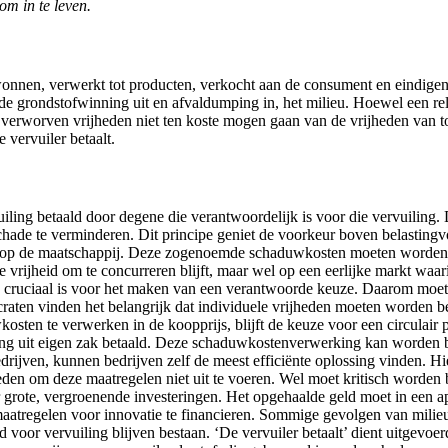
om in te leven.
nnen, verwerkt tot producten, verkocht aan de consument en eindigen te
grondstofwinning uit en afvaldumping in, het milieu. Hoewel een relati
verworven vrijheden niet ten koste mogen gaan van de vrijheden van t
 vervuiler betaalt.
uiling betaald door degene die verantwoordelijk is voor die vervuiling. 
ade te verminderen. Dit principe geniet de voorkeur boven belastingvoo
 op de maatschappij. Deze zogenoemde schaduwkosten moeten worden be
e vrijheid om te concurreren blijft, maar wel op een eerlijke markt wa
g cruciaal is voor het maken van een verantwoorde keuze. Daarom moet o
aten vinden het belangrijk dat individuele vrijheden moeten worden be
osten te verwerken in de koopprijs, blijft de keuze voor een circulai
ing uit eigen zak betaald. Deze schaduwkostenverwerking kan worden b
edrijven, kunnen bedrijven zelf de meest efficiënte oplossing vinden. Hi
eden om deze maatregelen niet uit te voeren. Wel moet kritisch worden 
r grote, vergroenende investeringen. Het opgehaalde geld moet in een
aatregelen voor innovatie te financieren. Sommige gevolgen van milieus
 voor vervuiling blijven bestaan. ‘De vervuiler betaalt’ dient uitgevo