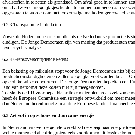
afvalstoffen in te zetten als grondstof. Om afval goed in te kunnen z
om afval zoveel mogelijk gescheiden te kunnen aanbieden aan verwerk
opgeslagen te worden om met toekomstige methoden gerecycled te w
6.2.3
Transparantie in de keten
Zowel de Nederlandse consumptie, als de Nederlandse productie is st
eindigen. De Jonge Democraten zijn van mening dat producenten tran
levenscyclusanalyse
6.2.4
Grensoverschrijdende ketens
Een belasting op milieulast stopt voor de Jonge Democraten niet bij d
productieomstandigheden en zullen op gelijke voet worden belast. Op
op eerlijke wijze concurreren. De Jonge Democraten bepleiten een Eu
land van herkomst deze kosten niet zijn meegenomen.
Tot slot is de EU voor bepaalde kritieke materialen, zoals zeldzame me
heeft de Europese Commissie een strategie ontwikkeld om meer materi
dan Nederland bereid moet zijn andere Europese landen financieel te s
6.3 Zet vol in op schone en duurzame energie
In Nederland en over de gehele wereld zal de vraag naar energie toen
welke momenteel alle drie grotendeels voortkomen uit fossiele brands