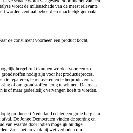
van. Deze schade wordt vastgesteld door middel van een
analyse wordt de milieuschade van de meest relevante
rt worden centraal beheerd en inzichtelijk gemaakt
Waar de consument voorheen een product kocht,
 mogelijk hergebruikt kunnen worden voor een zo
grondstoffen nodig zijn voor het productieproces.
n te repareren, te renoveren en te herproduceren.
assing of om grondstoffen terug te winnen. Daarnaast
n is of maar gedeeltelijk vervangen hoeft te worden.
lopig produceert Nederland echter een grote berg aan
an afval. De Jonge Democraten vinden de storting en
oud van waarde door indien mogelijk huidige
rden. Zo is het nu vaak bij wet verboden om