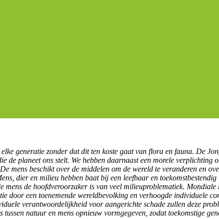
 elke generatie zonder dat dit ten koste gaat van flora en fauna. De J
 die de planeet ons stelt. We hebben daarnaast een morele verplichting 
De mens beschikt over de middelen om de wereld te veranderen en over 
s, dier en milieu hebben baat bij een leefbaar en toekomstbestendig 
 mens de hoofdveroorzaker is van veel milieuproblematiek. Mondiale k
ptie door een toenemende wereldbevolking en verhoogde individuele c
ividuele verantwoordelijkheid voor aangerichte schade zullen deze pr
es tussen natuur en mens opnieuw vormgegeven, zodat toekomstige gene