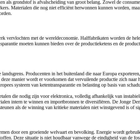
etten als grondstof is afvalscheiding van groot belang. Zowel de consu
ers. Materialen die nog niet efficiënt herwonnen kunnen worden, maar
orden.
erk vervlochten met de wereldeconomie. Halffabrikaten worden de hele
sparantie moeten kunnen bieden over de productieketens en de produc
e landsgrens. Producenten in het buitenland die naar Europa exporteren, 
 deze manier wordt er voorkomen dat vervuilende productie zich naar h
ropees systeem van ketentransparantie en belasting op basis van scha
talen die nodig zijn voor elektronica, volledig afhankelijk van instabi
alen intern te winnen en importbronnen te diversifiëren. De Jonge Dem
teunen als de winning van kritieke materialen niet winstgevend is of sig
emen door een groeiende welvaart en bevolking. Energie wordt gebruikt 
toffen. Deze situatie is niet houdbaar vanwege de eindigheid van de fo