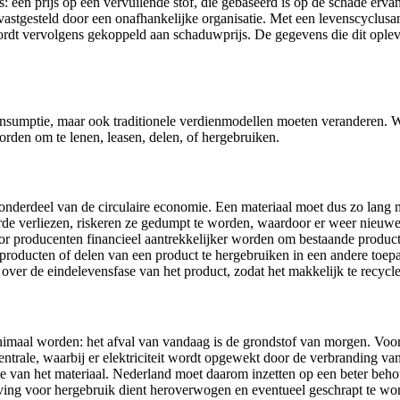
is: een prijs op een vervuilende stof, die gebaseerd is op de schade er
vastgesteld door een onafhankelijke organisatie. Met een levenscyclus
rdt vervolgens gekoppeld aan schaduwprijs. De gegevens die dit opleve
onsumptie, maar ook traditionele verdienmodellen moeten veranderen. 
orden om te lenen, leasen, delen, of hergebruiken.
onderdeel van de circulaire economie. Een materiaal moet dus zo lang
e verliezen, riskeren ze gedumpt te worden, waardoor er weer nieuwe 
oor producenten financieel aantrekkelijker worden om bestaande producte
producten of delen van een product te hergebruiken in een andere toep
ver de eindelevensfase van het product, zodat het makkelijk te recycle
imaal worden: het afval van vandaag is de grondstof van morgen. Voor
entrale, waarbij er elektriciteit wordt opgewekt door de verbranding v
e van het materiaal. Nederland moet daarom inzetten op een beter beh
eving voor hergebruik dient heroverwogen en eventueel geschrapt te wo