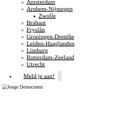
Amsterdam
Arnhem-Nijmegen
Zwolle
Brabant
Fryslân
Groningen-Drenthe
Leiden-Haaglanden
Limburg
Rotterdam-Zeeland
Utrecht
Meld je aan!