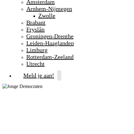
Amsterdam
Arnhem-Nijmegen
Zwolle
Brabant
Fryslân
Groningen-Drenthe
Leiden-Haaglanden
Limburg
Rotterdam-Zeeland
Utrecht
Meld je aan!