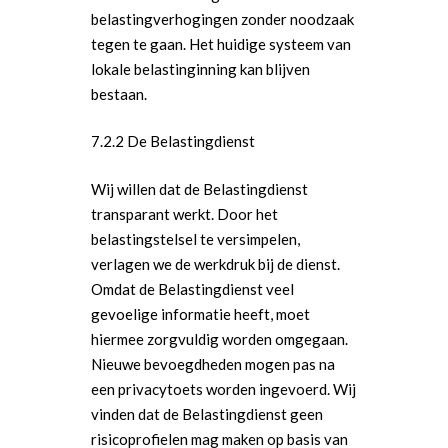
Buitenlandse Zaken & D
Politiek Adviseurs
Congressen
Afdelingen
belastingverhogingen zonder noodzaak
tegen te gaan. Het huidige systeem van
Democratie & Rechtssta
Politieke Werkgroepen
Ontwikkeling
Amsterdam
Meld je aan!
lokale belastinginning kan blijven
Coaches
Digitalisering & Automat
Landelijke teams & net
Landelijk Bestuur
Arnhem-Nijmegen
bestaan.
Trainingen & Trainers
Zwolle
Diversiteit & Participatie
DEMO
Brabant
7.2.2 De Belastingdienst
Duurzaamheid
Vrienden van de Jonge
Fryslân
Democraten
Wij willen dat de Belastingdienst
Economie, Financiën & S
Groningen-Drenthe
transparant werkt. Door het
Zaken
Partners
Leiden-Haaglanden
belastingstelsel te versimpelen,
verlagen we de werkdruk bij de dienst.
Europese Unie
Vertrouwenspersonen
Limburg
Omdat de Belastingdienst veel
Kunst, Cultuur & Media
Webshop
gevoelige informatie heeft, moet
Rotterdam-Zeeland
hiermee zorgvuldig worden omgegaan.
Migratie & Asiel
Utrecht
Nieuwe bevoegdheden mogen pas na
Onderwijs & Wetenscha
een privacytoets worden ingevoerd. Wij
vinden dat de Belastingdienst geen
Volksgezondheid, Welzij
risicoprofielen mag maken op basis van
Sport