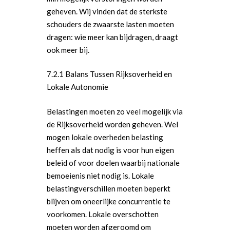
geheven. Wij vinden dat de sterkste
schouders de zwaarste lasten moeten
dragen: wie meer kan bijdragen, draagt
ook meer bij.
7.2.1 Balans Tussen Rijksoverheid en
Lokale Autonomie
Belastingen moeten zo veel mogelijk via
de Rijksoverheid worden geheven. Wel
mogen lokale overheden belasting
heffen als dat nodig is voor hun eigen
Word actief
beleid of voor doelen waarbij nationale
bemoeienis niet nodig is. Lokale
Welkom bij de Jonge
Standpunten
belastingverschillen moeten beperkt
Democraten!
Moties en Politiek Pro
Politiek
blijven om oneerlijke concurrentie te
Agenda
voorkomen. Lokale overschotten
Beginselen
Internationaal
Vereniging
moeten worden afgeroomd om
Nieuws en Vacatures