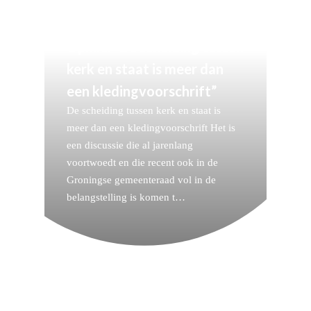
Opinie: “De scheiding tussen
kerk en staat is meer dan
een kledingvoorschrift”
De scheiding tussen kerk en staat is
meer dan een kledingvoorschrift Het is
een discussie die al jarenlang
voortwoedt en die recent ook in de
Groningse gemeenteraad vol in de
belangstelling is komen t…