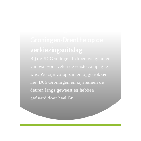
Reactie Jonge Democraten
Groningen-Drenthe op de
verkiezingsuitslag
Bij de JD Groningen hebben we genoten
van wat voor velen de eerste campagne
was. We zijn volop samen opgetrokken
met D66 Groningen en zijn samen de
deuren langs geweest en hebben
geflyerd door heel Gr…