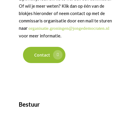
Of wil je meer weten? Klik dan op één van de
blokjes hieronder of neem contact op met de
commissaris organisatie door een mail te sturen
naar
organisatie.groningen@jongedemocraten.nl
voor meer informatie.
Word actief
Welkom bij de Jonge
Standpunten
Contact
Democraten!
Moties en Politiek Pro
Politiek
Agenda
Beginselen
Internationaal
Vereniging
Nieuws en Vacatures
Buitenlandse Zaken & D
Politiek Adviseurs
Congressen
Afdelingen
Democratie & Rechtssta
Politieke Werkgroepen
Ontwikkeling
Amsterdam
Meld je aan!
Bestuur
Coaches
Digitalisering & Automat
Landelijke teams & net
Landelijk Bestuur
Arnhem-Nijmegen
Trainingen & Trainers
Zwolle
Diversiteit & Participatie
DEMO
Brabant
Duurzaamheid
Vrienden van de Jonge
Fryslân