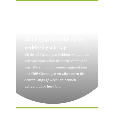
Reactie Jonge Democraten
Groningen-Drenthe op de
verkiezingsuitslag
Bij de JD Groningen hebben we genoten
van wat voor velen de eerste campagne
was. We zijn volop samen opgetrokken
met D66 Groningen en zijn samen de
deuren langs geweest en hebben
geflyerd door heel Gr…