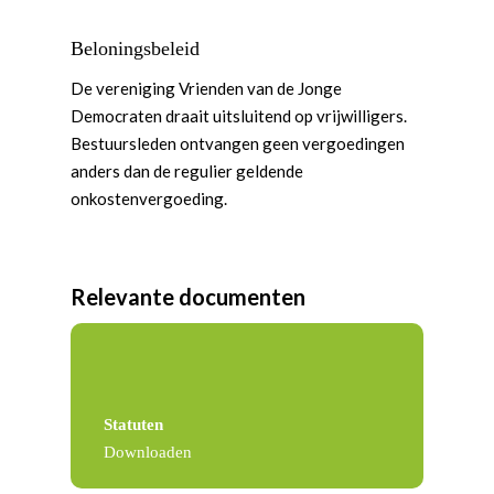
Beloningsbeleid
De vereniging Vrienden van de Jonge
Democraten draait uitsluitend op vrijwilligers.
Bestuursleden ontvangen geen vergoedingen
anders dan de regulier geldende
onkostenvergoeding.
Word actief
Welkom bij de Jonge
Standpunten
Democraten!
Moties en Politiek Pro
Relevante documenten
Politiek
Agenda
Beginselen
Internationaal
Vereniging
Nieuws en Vacatures
Buitenlandse Zaken & D
Politiek Adviseurs
Congressen
Afdelingen
Democratie & Rechtssta
Politieke Werkgroepen
Ontwikkeling
Amsterdam
Meld je aan!
Statuten
Downloaden
Coaches
Digitalisering & Automat
Landelijke teams & net
Landelijk Bestuur
Arnhem-Nijmegen