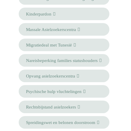
Kinderpardon
Massale Asielzoekerscentra
Migratiedeal met Tunesië
Nareisbeperking families statushouders
Opvang asielzoekerscentra
Psychische hulp vluchtelingen
Rechtsbijstand asielzoekers
Spreidingswet en belonen doorstroom