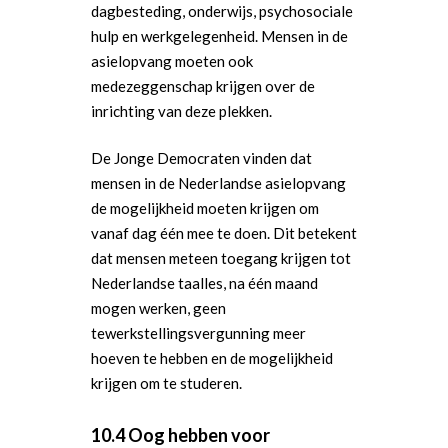
dagbesteding, onderwijs, psychosociale
Nieuws en Vacatures
Buitenlandse Zaken & D
Politiek Adviseurs
Congressen
Afdelingen
hulp en werkgelegenheid. Mensen in de
asielopvang moeten ook
Democratie & Rechtssta
Politieke Werkgroepen
Ontwikkeling
Amsterdam
Meld je aan!
medezeggenschap krijgen over de
Coaches
Digitalisering & Automat
Landelijke teams & net
Landelijk Bestuur
Arnhem-Nijmegen
inrichting van deze plekken.
Trainingen & Trainers
Zwolle
Diversiteit & Participatie
DEMO
Brabant
De Jonge Democraten vinden dat
mensen in de Nederlandse asielopvang
Duurzaamheid
Vrienden van de Jonge
Fryslân
de mogelijkheid moeten krijgen om
Democraten
Economie, Financiën & S
Groningen-Drenthe
vanaf dag één mee te doen. Dit betekent
Zaken
Partners
dat mensen meteen toegang krijgen tot
Leiden-Haaglanden
Nederlandse taalles, na één maand
Europese Unie
Vertrouwenspersonen
Limburg
mogen werken, geen
Kunst, Cultuur & Media
Webshop
tewerkstellingsvergunning meer
Rotterdam-Zeeland
hoeven te hebben en de mogelijkheid
Migratie & Asiel
Utrecht
krijgen om te studeren.
Onderwijs & Wetenscha
10.4 Oog hebben voor
Volksgezondheid, Welzij