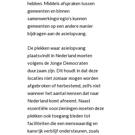
hebben. Middels afspraken tussen
gemeenten en binnen
samenwerkingsregio’s kunnen
gemeenten op een andere manier
bijdragen aan de asielopvang.
De plekken waar asielopvang
plaatsvindt in Nederland moeten
volgens de Jonge Democraten
duurzaam zijn. Dit houdt in dat deze
locaties niet zomaar mogen worden
afgebroken of herbestemd, zelfs niet
wanneer het aantal mensen dat naar
Word actief
Nederland komt afneemt. Naast
essentiële voorzieningen moeten deze
Welkom bij de Jonge
Standpunten
plekken ook toegang bieden tot
Democraten!
Moties en Politiek Pro
Politiek
faciliteiten die een menswaardig en
Agenda
kansrijk verblijf ondersteunen, zoals
Beginselen
Internationaal
Vereniging