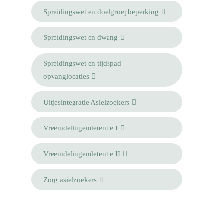
Spreidingswet en doelgroepbeperking
Spreidingswet en dwang
Spreidingswet en tijdspad
opvanglocaties
Uitjesintegratie Asielzoekers
Vreemdelingendetentie I
Vreemdelingendetentie II
Zorg asielzoekers