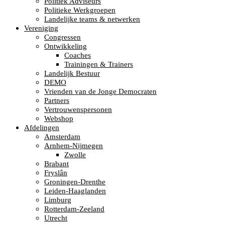
Politiek Adviseurs
Politieke Werkgroepen
Landelijke teams & netwerken
Vereniging
Congressen
Ontwikkeling
Coaches
Trainingen & Trainers
Landelijk Bestuur
DEMO
Vrienden van de Jonge Democraten
Partners
Vertrouwenspersonen
Webshop
Afdelingen
Amsterdam
Arnhem-Nijmegen
Zwolle
Brabant
Fryslân
Groningen-Drenthe
Leiden-Haaglanden
Limburg
Rotterdam-Zeeland
Utrecht