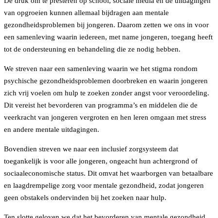
De druk om te presteren op school, sociale media en de uitdagingen
van opgroeien kunnen allemaal bijdragen aan mentale
gezondheidsproblemen bij jongeren. Daarom zetten we ons in voor
een samenleving waarin iedereen, met name jongeren, toegang heeft
tot de ondersteuning en behandeling die ze nodig hebben.
We streven naar een samenleving waarin we het stigma rondom
psychische gezondheidsproblemen doorbreken en waarin jongeren
zich vrij voelen om hulp te zoeken zonder angst voor veroordeling.
Dit vereist het bevorderen van programma’s en middelen die de
veerkracht van jongeren vergroten en hen leren omgaan met stress
en andere mentale uitdagingen.
Bovendien streven we naar een inclusief zorgsysteem dat
toegankelijk is voor alle jongeren, ongeacht hun achtergrond of
sociaaleconomische status. Dit omvat het waarborgen van betaalbare
en laagdrempelige zorg voor mentale gezondheid, zodat jongeren
geen obstakels ondervinden bij het zoeken naar hulp.
Ten slotte geloven we dat het bevorderen van mentale gezondheid