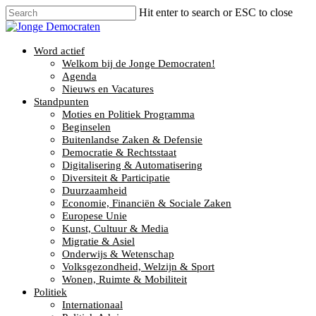
Hit enter to search or ESC to close
Word actief
Welkom bij de Jonge Democraten!
Agenda
Nieuws en Vacatures
Standpunten
Moties en Politiek Programma
Beginselen
Buitenlandse Zaken & Defensie
Democratie & Rechtsstaat
Digitalisering & Automatisering
Diversiteit & Participatie
Duurzaamheid
Economie, Financiën & Sociale Zaken
Europese Unie
Kunst, Cultuur & Media
Migratie & Asiel
Onderwijs & Wetenschap
Volksgezondheid, Welzijn & Sport
Wonen, Ruimte & Mobiliteit
Politiek
Internationaal