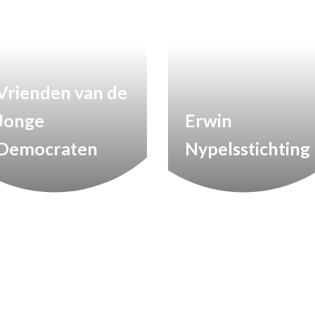
Vrienden van de
Jonge
Erwin
Democraten
Nypelsstichting