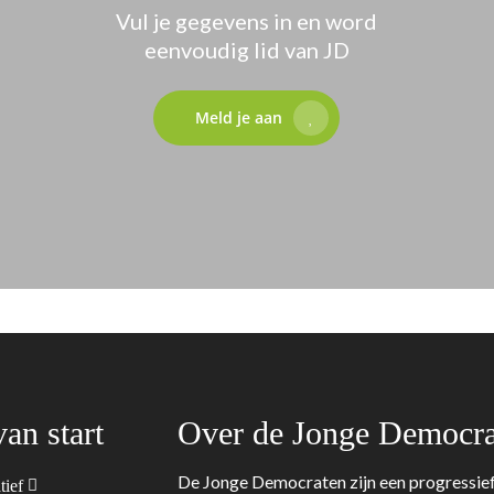
Vul je gegevens in en word
eenvoudig lid van JD
Meld je aan
van start
Over de Jonge Democra
De Jonge Democraten zijn een progressief
tief