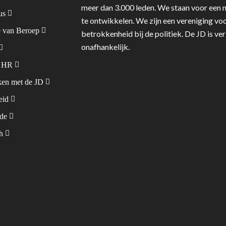
meer dan 3.000 leden. We staan voor een m
tus
te ontwikkelen. We zijn een vereniging voo
 van Beroep
betrokkenheid bij de politiek. De JD is v
onafhankelijk.
& HR
en met de JD
leid
ode
sh