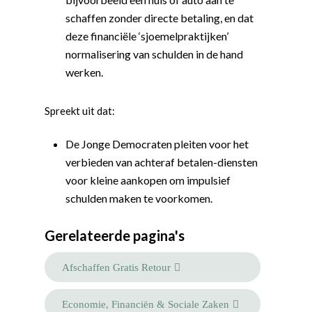
schaffen zonder directe betaling, en dat
deze financiële ‘sjoemelpraktijken’
normalisering van schulden in de hand
werken.
Spreekt uit dat:
De Jonge Democraten pleiten voor het
verbieden van achteraf betalen-diensten
voor kleine aankopen om impulsief
schulden maken te voorkomen.
Gerelateerde pagina's
Word actief
Welkom bij de Jonge
Standpunten
Afschaffen Gratis Retour
Democraten!
Moties en Politiek Pro
Politiek
Agenda
Economie, Financiën & Sociale Zaken