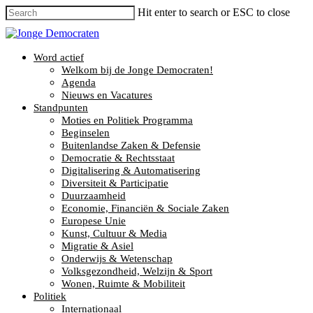
Hit enter to search or ESC to close
Word actief
Welkom bij de Jonge Democraten!
Agenda
Nieuws en Vacatures
Standpunten
Moties en Politiek Programma
Beginselen
Buitenlandse Zaken & Defensie
Democratie & Rechtsstaat
Digitalisering & Automatisering
Diversiteit & Participatie
Duurzaamheid
Economie, Financiën & Sociale Zaken
Europese Unie
Kunst, Cultuur & Media
Migratie & Asiel
Onderwijs & Wetenschap
Volksgezondheid, Welzijn & Sport
Wonen, Ruimte & Mobiliteit
Politiek
Internationaal