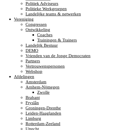
Politiek Adviseurs
Politieke Werkgroepen
Landelijke teams & netwerken
Vereniging
Congressen
Ontwikkeling
Coaches
Trainingen & Trainers
Landelijk Bestuur
DEMO
Vrienden van de Jonge Democraten
Partners
Vertrouwenspersonen
Webshop
Afdelingen
Amsterdam
Arnhem-Nijmegen
Zwolle
Brabant
Fryslân
Groningen-Drenthe
Leiden-Haaglanden
Limburg
Rotterdam-Zeeland
Utrecht