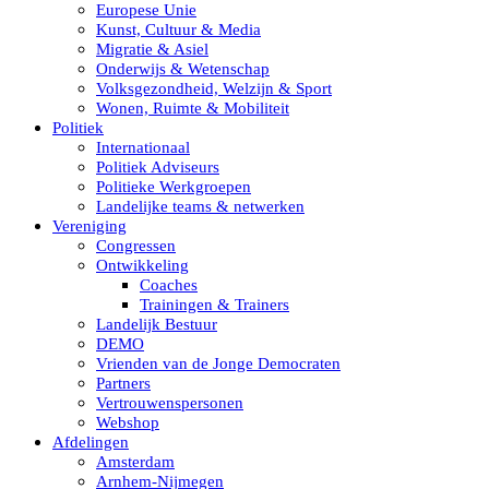
Europese Unie
Kunst, Cultuur & Media
Migratie & Asiel
Onderwijs & Wetenschap
Volksgezondheid, Welzijn & Sport
Wonen, Ruimte & Mobiliteit
Politiek
Internationaal
Politiek Adviseurs
Politieke Werkgroepen
Landelijke teams & netwerken
Vereniging
Congressen
Ontwikkeling
Coaches
Trainingen & Trainers
Landelijk Bestuur
DEMO
Vrienden van de Jonge Democraten
Partners
Vertrouwenspersonen
Webshop
Afdelingen
Amsterdam
Arnhem-Nijmegen