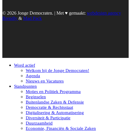
© 2026 Jonge Democraten. | Met ♥︎ gemaakt:
webdesign agency
Brendly
&
Mad Pack
Word actief
Welkom bij de Jonge Democraten!
Agenda
Nieuws en Vacatures
Standpunten
Moties en Politiek Programma
Beginselen
Buitenlandse Zaken & Defensie
Democratie & Rechtsstaat
Digitalisering & Automatisering
Diversiteit & Participatie
Duurzaamheid
Economie, Financiën & Sociale Zaken