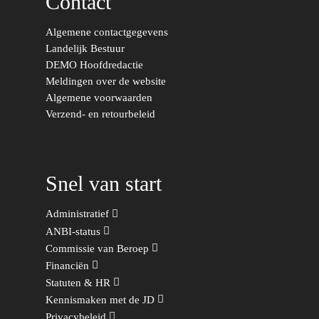
Contact
Migratie & Asiel
Utrecht
Algemene contactgegevens
Onderwijs & Wetenscha
Landelijk Bestuur
Volksgezondheid, Welzij
DEMO Hoofdredactie
Meldingen over de website
Sport
Algemene voorwaarden
Wonen, Ruimte & Mobilit
Verzend- en retourbeleid
Snel van start
Administratief
ANBI-status
Commissie van Beroep
Financiën
Statuten & HR
Kennismaken met de JD
Privacybeleid