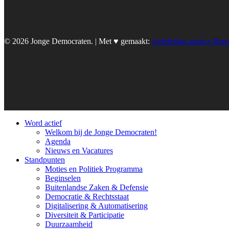
© 2026 Jonge Democraten. | Met ♥︎ gemaakt:
webdesign agency Bre
Word actief
Welkom bij de Jonge Democraten!
Agenda
Nieuws en Vacatures
Standpunten
Moties en Politiek Programma
Beginselen
Buitenlandse Zaken & Defensie
Democratie & Rechtsstaat
Digitalisering & Automatisering
Diversiteit & Participatie
Duurzaamheid