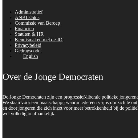
Administratief
ANBI-status
Commissie van Beroep
Financiën
Statuten & HR
Kennismaken met de JD
Privacybeleid
Gedragscode
English
Over de Jonge Democraten
De Jonge Democraten zijn een progressief-liberale politieke jongeren
We staan voor een maatschappij waarin iedereen vrij is om zich te on
en door jongeren die zich inzet voor meer betrokkenheid bij de polit
wel volledig onafhankelijk.