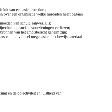
tsluit van een asielprocedure;
den over een organisatie welke misdaden heeft begaan
rmoeden van schuld aanwezig is;
rechten op sociale voorzieningen verliezen;
 bronnen van het ambtsbericht geheim zijn;
aats van individueel toegepast en het bewijsmateriaal
ing en de objectiviteit en juistheid van