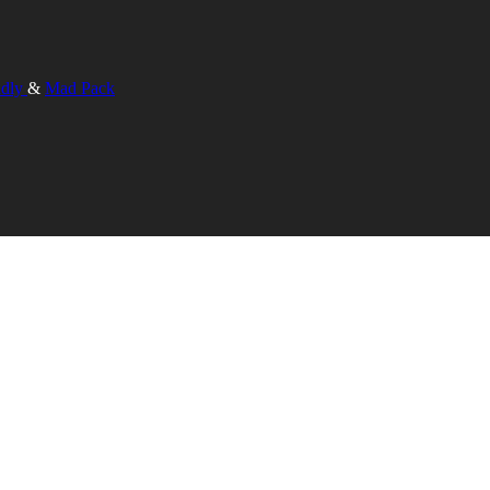
ndly
&
Mad Pack