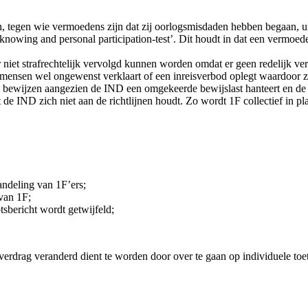
n, tegen wie vermoedens zijn dat zij oorlogsmisdaden hebben begaan, ui
knowing and personal participation-test’. Dit houdt in dat een vermoe
et strafrechtelijk vervolgd kunnen worden omdat er geen redelijk ve
ensen wel ongewenst verklaart of een inreisverbod oplegt waardoor zij
te bewijzen aangezien de IND een omgekeerde bewijslast hanteert en de
de IND zich niet aan de richtlijnen houdt. Zo wordt 1F collectief in pl
ndeling van 1F’ers;
van 1F;
tsbericht wordt getwijfeld;
erdrag veranderd dient te worden door over te gaan op individuele toets