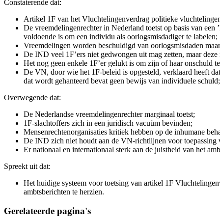
Constaterende dat:
Artikel 1F van het Vluchtelingenverdrag politieke vluchtelinge
De vreemdelingenrechter in Nederland toetst op basis van een ’
voldoende is om een individu als oorlogsmisdadiger te labelen;
Vreemdelingen worden beschuldigd van oorlogsmisdaden maar ni
De IND veel 1F’ers niet gedwongen uit mag zetten, maar deze m
Het nog geen enkele 1F’er gelukt is om zijn of haar onschuld 
De VN, door wie het 1F-beleid is opgesteld, verklaard heeft dat 
dat wordt gehanteerd bevat geen bewijs van individuele schuld;
Overwegende dat:
De Nederlandse vreemdelingenrechter marginaal toetst;
1F-slachtoffers zich in een juridisch vacuüm bevinden;
Mensenrechtenorganisaties kritiek hebben op de inhumane beha
De IND zich niet houdt aan de VN-richtlijnen voor toepassing 
Er nationaal en internationaal sterk aan de juistheid van het amb
Spreekt uit dat:
Het huidige systeem voor toetsing van artikel 1F Vluchtelingenv
ambtsberichten te herzien.
Gerelateerde pagina's