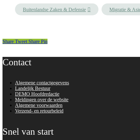
Buitenlandse Zaken & Defensie
Migratie & Asi
Share
Tweet
Share
Pin
Contact
Algemene contactgegevens
Landelijk Bestuur
DEMO Hoofdredactie
Meldingen over de website
Algemene voorwaarden
Verzend- en retourbeleid
Snel van start