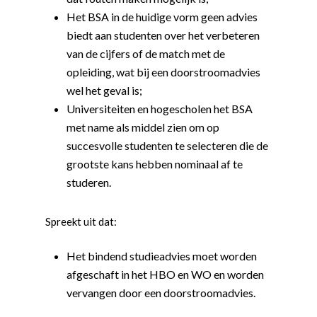
Het BSA in de huidige vorm geen advies
biedt aan studenten over het verbeteren
van de cijfers of de match met de
opleiding, wat bij een doorstroomadvies
wel het geval is;
Universiteiten en hogescholen het BSA
met name als middel zien om op
succesvolle studenten te selecteren die de
grootste kans hebben nominaal af te
studeren.
Spreekt uit dat:
Word actief
Het bindend studieadvies moet worden
Welkom bij de Jonge
Standpunten
afgeschaft in het HBO en WO en worden
Democraten!
Moties en Politiek Pro
Politiek
vervangen door een doorstroomadvies.
Agenda
Beginselen
Internationaal
Vereniging