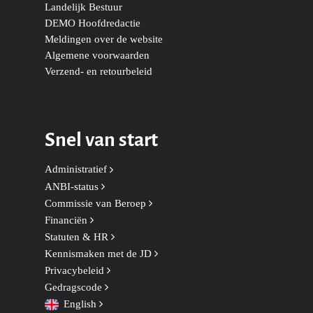
Landelijk Bestuur
Duurzaamheid
Vrienden van de Jonge
Fryslân
DEMO Hoofdredactie
Democraten
Economie, Financiën & S
Groningen-Drenthe
Meldingen over de website
Algemene voorwaarden
Zaken
Partners
Leiden-Haaglanden
Verzend- en retourbeleid
Europese Unie
Vertrouwenspersonen
Limburg
Kunst, Cultuur & Media
Webshop
Rotterdam-Zeeland
Snel van start
Migratie & Asiel
Utrecht
Onderwijs & Wetenscha
Administratief
ANBI-status
Volksgezondheid, Welzij
Commissie van Beroep
Sport
Financiën
Wonen, Ruimte & Mobilit
Statuten & HR
Kennismaken met de JD
Privacybeleid
Gedragscode
English