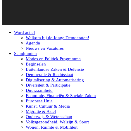
Word actief
Welkom bij de Jonge Democraten!
Agenda
Nieuws en Vacatures
Standpunten
Moties en Politiek Programma
Beginselen
Buitenlandse Zaken & Defensie
Democratie & Rechtsstaat
Digitalisering & Automatisering
Diversiteit & Participatie
Duurzaamheid
Economie, Financiën & Sociale Zaken
Europese Unie
Kunst, Cultuur & Media
Migratie & Asiel
Onderwijs & Wetenschap
Volksgezondheid, Welzijn & Sport
Wonen, Ruimte & Mobiliteit