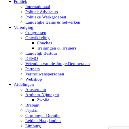
Politiek
Internationaal
Politiek Adviseurs
Politieke Werkgroepen
Landelijke teams & netwerken
Vereniging
Congressen
Ontwikkeling
Coaches
Trainingen & Trainers
Landelijk Bestuur
DEMO
Vrienden van de Jonge Democraten
Partners
Vertrouwenspersonen
Webshop
Afdelingen
Amsterdam
Arnhem-Nijmegen
Zwolle
Brabant
Fryslân
Groningen-Drenthe
Leiden-Haaglanden
Limburg