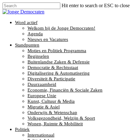
Hit enter to search or ESC to close
Word actief
Welkom bij de Jonge Democraten!
Agenda
Nieuws en Vacatures
Standpunten
Moties en Politiek Programma
Beginselen
Buitenlandse Zaken & Defensie
Democratie & Rechtsstaat
Digitalisering & Automatisering
Diversiteit & Participatie
Duurzaamheid
Economie, Financiën & Sociale Zaken
Europese Unie
Kunst, Cultuur & Media
Migratie & Asiel
Onderwijs & Wetenschap
Volksgezondheid, Welzijn & Sport
Wonen, Ruimte & Mobiliteit
Politiek
Internationaal