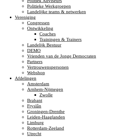
Politiek Adviseurs
Politieke Werkgroepen
Landelijke teams & netwerken
Vereniging
Congressen
Ontwikkeling
Coaches
Trainingen & Trainers
Landelijk Bestuur
DEMO
Vrienden van de Jonge Democraten
Partners
Vertrouwenspersonen
Webshop
Afdelingen
Amsterdam
Arnhem-Nijmegen
Zwolle
Brabant
Fryslân
Groningen-Drenthe
Leiden-Haaglanden
Limburg
Rotterdam-Zeeland
Utrecht