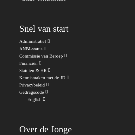
Volksgezondheid, Welzij
Sport
Wonen, Ruimte & Mobilit
Snel van start
Administratief
ANBI-status
Commissie van Beroep
Financiën
Statuten & HR
Kennismaken met de JD
Privacybeleid
Gedragscode
English
Over de Jonge