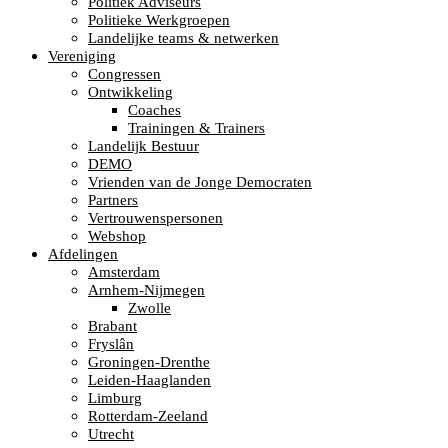
Politiek Adviseurs
Politieke Werkgroepen
Landelijke teams & netwerken
Vereniging
Congressen
Ontwikkeling
Coaches
Trainingen & Trainers
Landelijk Bestuur
DEMO
Vrienden van de Jonge Democraten
Partners
Vertrouwenspersonen
Webshop
Afdelingen
Amsterdam
Arnhem-Nijmegen
Zwolle
Brabant
Fryslân
Groningen-Drenthe
Leiden-Haaglanden
Limburg
Rotterdam-Zeeland
Utrecht