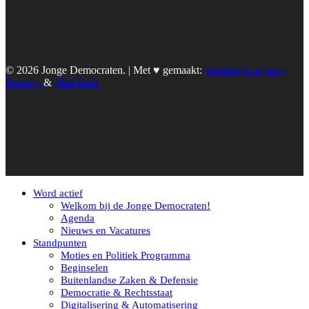
© 2026 Jonge Democraten. | Met ♥︎ gemaakt:
webdesign agency
Brendly
&
Mad Pack
Word actief
Welkom bij de Jonge Democraten!
Agenda
Nieuws en Vacatures
Standpunten
Moties en Politiek Programma
Beginselen
Buitenlandse Zaken & Defensie
Democratie & Rechtsstaat
Digitalisering & Automatisering