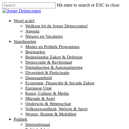
Hit enter to search or ESC to close
Word actief
Welkom bij de Jonge Democraten!
Agenda
Nieuws en Vacatures
Standpunten
Moties en Politiek Programma
Beginselen
Buitenlandse Zaken & Defensie
Democratie & Rechtsstaat
Digitalisering & Automatisering
Diversiteit & Participatie
Duurzaamheid
Economie, Financiën & Sociale Zaken
Europese Unie
Kunst, Cultuur & Media
Migratie & Asiel
Onderwijs & Wetenschap
Volksgezondheid, Welzijn & Sport
Wonen, Ruimte & Mobiliteit
Politiek
Internationaal