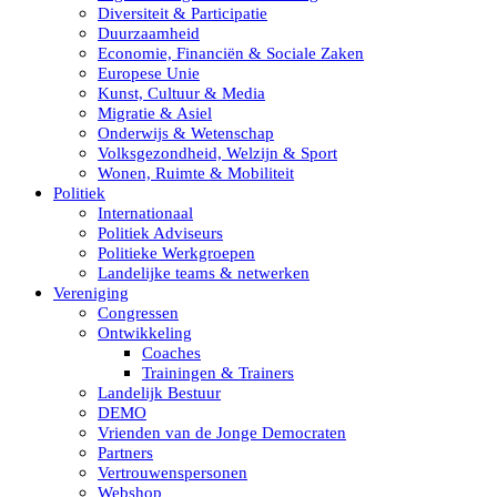
Diversiteit & Participatie
Duurzaamheid
Economie, Financiën & Sociale Zaken
Europese Unie
Kunst, Cultuur & Media
Migratie & Asiel
Onderwijs & Wetenschap
Volksgezondheid, Welzijn & Sport
Wonen, Ruimte & Mobiliteit
Politiek
Internationaal
Politiek Adviseurs
Politieke Werkgroepen
Landelijke teams & netwerken
Vereniging
Congressen
Ontwikkeling
Coaches
Trainingen & Trainers
Landelijk Bestuur
DEMO
Vrienden van de Jonge Democraten
Partners
Vertrouwenspersonen
Webshop