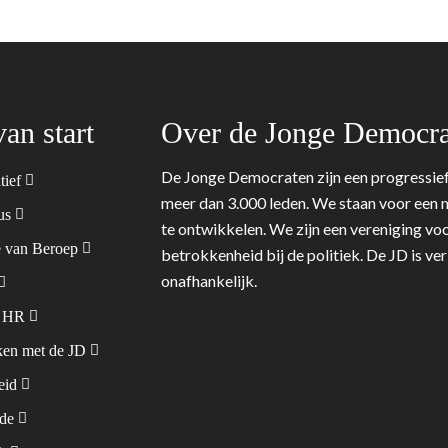
van start
Over de Jonge Democra
De Jonge Democraten zijn een progressief
tief
meer dan 3.000 leden. We staan voor een m
tus
te ontwikkelen. We zijn een vereniging voo
 van Beroep
betrokkenheid bij de politiek. De JD is v
onafhankelijk.
& HR
en met de JD
leid
ode