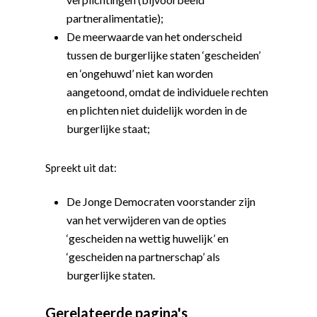
partneralimentatie);
De meerwaarde van het onderscheid
tussen de burgerlijke staten ‘gescheiden’
en ‘ongehuwd’ niet kan worden
aangetoond, omdat de individuele rechten
en plichten niet duidelijk worden in de
burgerlijke staat;
Spreekt uit dat:
De Jonge Democraten voorstander zijn
van het verwijderen van de opties
Word actief
‘gescheiden na wettig huwelijk’ en
‘gescheiden na partnerschap’ als
Welkom bij de Jonge
Standpunten
burgerlijke staten.
Democraten!
Moties en Politiek Pro
Politiek
Agenda
Gerelateerde pagina's
Beginselen
Internationaal