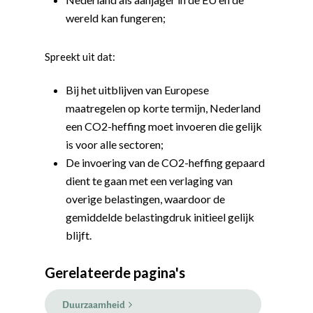
wereld kan fungeren;
Spreekt uit dat:
Bij het uitblijven van Europese
maatregelen op korte termijn, Nederland
een CO2-heffing moet invoeren die gelijk
is voor alle sectoren;
De invoering van de CO2-heffing gepaard
dient te gaan met een verlaging van
overige belastingen, waardoor de
Word actief
gemiddelde belastingdruk initieel gelijk
Welkom bij de Jonge
Standpunten
blijft.
Democraten!
Moties en Politiek Pro
Politiek
Gerelateerde pagina's
Agenda
Beginselen
Internationaal
Vereniging
Nieuws en Vacatures
Duurzaamheid
Buitenlandse Zaken & D
Politiek Adviseurs
Congressen
Afdelingen