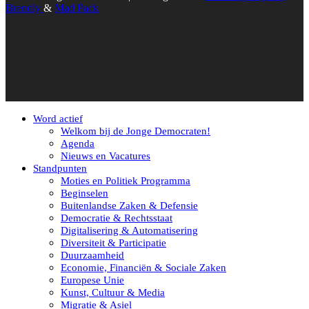
Brendly
&
Mad Pack
Word actief
Welkom bij de Jonge Democraten!
Agenda
Nieuws en Vacatures
Standpunten
Moties en Politiek Programma
Beginselen
Buitenlandse Zaken & Defensie
Democratie & Rechtsstaat
Digitalisering & Automatisering
Diversiteit & Participatie
Duurzaamheid
Economie, Financiën & Sociale Zaken
Europese Unie
Kunst, Cultuur & Media
Migratie & Asiel