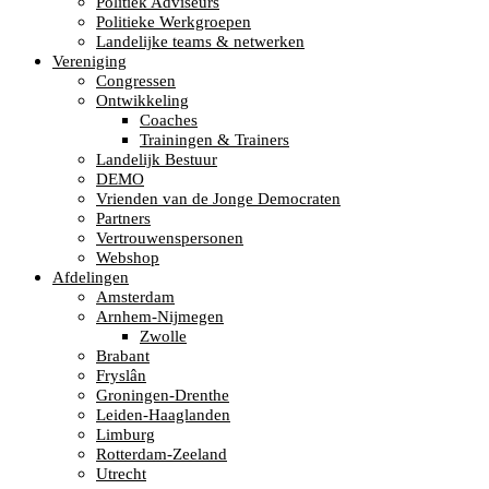
Politiek Adviseurs
Politieke Werkgroepen
Landelijke teams & netwerken
Vereniging
Congressen
Ontwikkeling
Coaches
Trainingen & Trainers
Landelijk Bestuur
DEMO
Vrienden van de Jonge Democraten
Partners
Vertrouwenspersonen
Webshop
Afdelingen
Amsterdam
Arnhem-Nijmegen
Zwolle
Brabant
Fryslân
Groningen-Drenthe
Leiden-Haaglanden
Limburg
Rotterdam-Zeeland
Utrecht