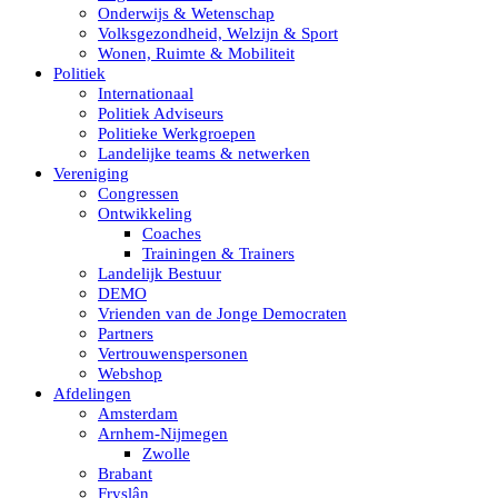
Onderwijs & Wetenschap
Volksgezondheid, Welzijn & Sport
Wonen, Ruimte & Mobiliteit
Politiek
Internationaal
Politiek Adviseurs
Politieke Werkgroepen
Landelijke teams & netwerken
Vereniging
Congressen
Ontwikkeling
Coaches
Trainingen & Trainers
Landelijk Bestuur
DEMO
Vrienden van de Jonge Democraten
Partners
Vertrouwenspersonen
Webshop
Afdelingen
Amsterdam
Arnhem-Nijmegen
Zwolle
Brabant
Fryslân