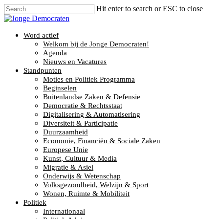
Hit enter to search or ESC to close
Word actief
Welkom bij de Jonge Democraten!
Agenda
Nieuws en Vacatures
Standpunten
Moties en Politiek Programma
Beginselen
Buitenlandse Zaken & Defensie
Democratie & Rechtsstaat
Digitalisering & Automatisering
Diversiteit & Participatie
Duurzaamheid
Economie, Financiën & Sociale Zaken
Europese Unie
Kunst, Cultuur & Media
Migratie & Asiel
Onderwijs & Wetenschap
Volksgezondheid, Welzijn & Sport
Wonen, Ruimte & Mobiliteit
Politiek
Internationaal