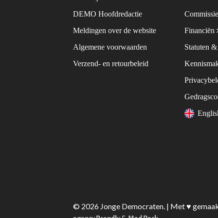
DEMO Hoofdredactie
Commissie
Meldingen over de website
Financiën
Algemene voorwaarden
Statuten 
Verzend- en retourbeleid
Kennismak
Privacybe
Gedragsc
Engli
© 2026 Jonge Democraten. | Met ♥︎ gemaa
&