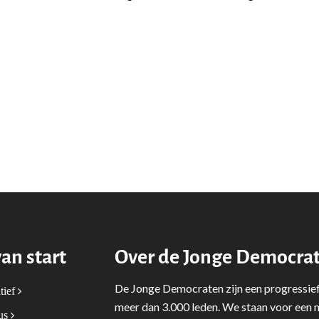
van start
Over de Jonge Democra
De Jonge Democraten zijn een progressief
tief
meer dan 3.000 leden. We staan voor een m
tus