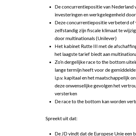
De concurrentiepositie van Nederland v
investeringen en werkgelegenheid door
Deze concurrentiepositie verbeterd of 
zelfstandig zijn fiscale klimaat te wijz
door multinationals (Unilever)
Het kabinet Rutte III met de afschaffi
het laagste tarief biedt aan multination
Zo’n dergelijke race to the bottom uit
lange termijn heeft voor de gemiddelde
i.p.v. kapitaal en het maatschappelijk
deze onwenselijke gevolgen het vertro
versterken
De race to the bottom kan worden vertr
Spreekt uit dat:
De JD vindt dat de Europese Unie een 