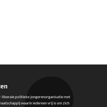
ten
-liberale politieke jongerenorganisatie met
aatschappij waarin iedereen vrij is om zich