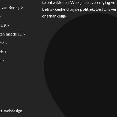
te ontwikkelen. We zijn een vereniging voo
 van Beroep
betrokkenheid bij de politiek. De JD is v
onafhankelijk.
& HR
en met de JD
leid
ode
sh
kt:
webdesign