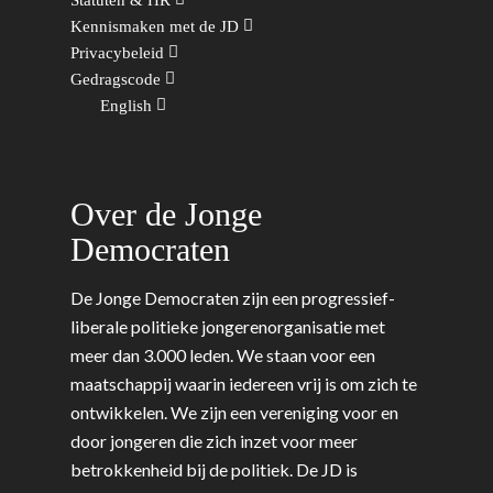
Kunst, Cultuur & Media
Webshop
Rotterdam-Zeeland
Kennismaken met de JD
Migratie & Asiel
Privacybeleid
Utrecht
Gedragscode
Onderwijs & Wetenscha
English
Volksgezondheid, Welzij
Sport
Wonen, Ruimte & Mobilit
Over de Jonge
Democraten
De Jonge Democraten zijn een progressief-
liberale politieke jongerenorganisatie met
meer dan 3.000 leden. We staan voor een
maatschappij waarin iedereen vrij is om zich te
ontwikkelen. We zijn een vereniging voor en
door jongeren die zich inzet voor meer
betrokkenheid bij de politiek. De JD is