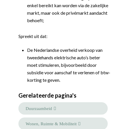
enkel bereikt kan worden via de zakelijke
markt, maar ook de privémarkt aandacht
behoeft;
Spreekt uit dat:
De Nederlandse overheid verkoop van
tweedehands elektrische auto’s beter
moet stimuleren, bijvoorbeeld door
subsidie voor aanschaf te verlenen of btw-
korting te geven.
Word actief
Gerelateerde pagina's
Welkom bij de Jonge
Standpunten
Democraten!
Duurzaamheid
Moties en Politiek Pro
Politiek
Agenda
Beginselen
Internationaal
Vereniging
Wonen, Ruimte & Mobiliteit
Nieuws en Vacatures