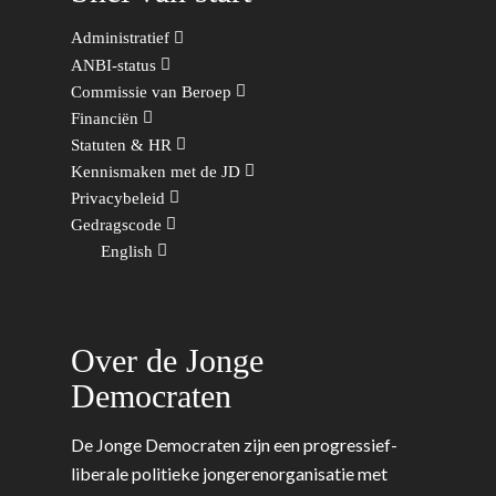
Leiden-Haaglanden
Europese Unie
Vertrouwenspersonen
Administratief
Limburg
ANBI-status
Kunst, Cultuur & Media
Webshop
Rotterdam-Zeeland
Commissie van Beroep
Migratie & Asiel
Financiën
Utrecht
Statuten & HR
Onderwijs & Wetenscha
Kennismaken met de JD
Privacybeleid
Volksgezondheid, Welzij
Gedragscode
Sport
English
Wonen, Ruimte & Mobilit
Over de Jonge
Democraten
De Jonge Democraten zijn een progressief-
liberale politieke jongerenorganisatie met