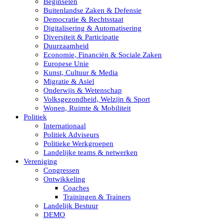
Beginselen
Buitenlandse Zaken & Defensie
Democratie & Rechtsstaat
Digitalisering & Automatisering
Diversiteit & Participatie
Duurzaamheid
Economie, Financiën & Sociale Zaken
Europese Unie
Kunst, Cultuur & Media
Migratie & Asiel
Onderwijs & Wetenschap
Volksgezondheid, Welzijn & Sport
Wonen, Ruimte & Mobiliteit
Politiek
Internationaal
Politiek Adviseurs
Politieke Werkgroepen
Landelijke teams & netwerken
Vereniging
Congressen
Ontwikkeling
Coaches
Trainingen & Trainers
Landelijk Bestuur
DEMO