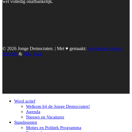
wel volledig onafhankelijk.
© 2026 Jonge Democraten. | Met ♥︎ gemaakt:
webdesign agency
Brendly
&
Mad Pack
Word actief
Welkom bij de Jonge Democraten!
Agenda
Nieuws en Vacatures
Standpunten
Moties en Politiek Programma