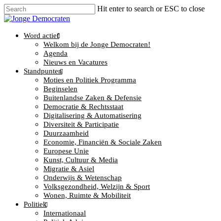
Hit enter to search or ESC to close
Word actief
Welkom bij de Jonge Democraten!
Agenda
Nieuws en Vacatures
Standpunten
Moties en Politiek Programma
Beginselen
Buitenlandse Zaken & Defensie
Democratie & Rechtsstaat
Digitalisering & Automatisering
Diversiteit & Participatie
Duurzaamheid
Economie, Financiën & Sociale Zaken
Europese Unie
Kunst, Cultuur & Media
Migratie & Asiel
Onderwijs & Wetenschap
Volksgezondheid, Welzijn & Sport
Wonen, Ruimte & Mobiliteit
Politiek
Internationaal