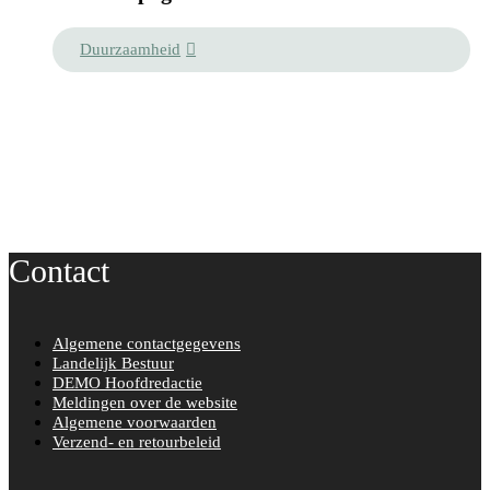
Duurzaamheid
Contact
Algemene contactgegevens
Landelijk Bestuur
DEMO Hoofdredactie
Meldingen over de website
Algemene voorwaarden
Verzend- en retourbeleid