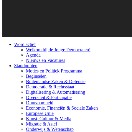
Word actief
Welkom bij de Jonge Democraten!
Agenda
Nieuws en Vacatures
Standpunten
Moties en Politiek Programma
Beginselen
Buitenlandse Zaken & Defensie
Democratie & Rechtsstaat
Digitalisering & Automatisering
Diversiteit & Participatie
Duurzaamheid
Economie, Financiën & Sociale Zaken
Europese Unie
Kunst, Cultuur & Media
Migratie & Asiel
Onderwijs & Wetenschap