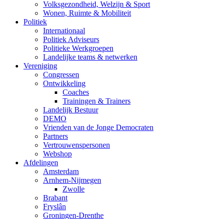
Volksgezondheid, Welzijn & Sport
Wonen, Ruimte & Mobiliteit
Politiek
Internationaal
Politiek Adviseurs
Politieke Werkgroepen
Landelijke teams & netwerken
Vereniging
Congressen
Ontwikkeling
Coaches
Trainingen & Trainers
Landelijk Bestuur
DEMO
Vrienden van de Jonge Democraten
Partners
Vertrouwenspersonen
Webshop
Afdelingen
Amsterdam
Arnhem-Nijmegen
Zwolle
Brabant
Fryslân
Groningen-Drenthe