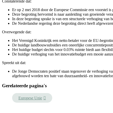
Constaterende dat:
Er op 2 mei 2018 door de Europese Commissie een voorstel is
Deze begroting hervormd is naar aanleiding van groeiende ve
In deze begroting sprake is van een structurele verhoging van h
De Nederlandse regering deze begroting direct heeft afgewezen 
Overwegende dat:
Het Verenigd Koninkrijk een netto-betaler voor de EU-begrotin
De huidige landbouwsubsidies een oneerlijke concurrentieposit
Het huidige budget slechts voor 0.03% ruimte biedt aan flexibili
De huidige verhoging van het innovatiebudget een mooie aanzet
Spreekt uit dat:
De Jonge Democraten positief staan tegenover de verhoging van
afgebouwd worden ten bate van duurzaamheid- en innovatiefo
Gerelateerde pagina's
Europese Unie