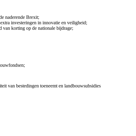
de naderende Brexit;
xtra investeringen in innovatie en veiligheid;
 van korting op de nationale bijdrage;
dbouwfondsen;
iteit van bestedingen toeneemt en landbouwsubsidies