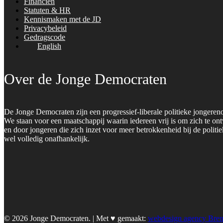
Financiën
Statuten & HR
Kennismaken met de JD
Privacybeleid
Gedragscode
English
Over de Jonge Democraten
De Jonge Democraten zijn een progressief-liberale politieke jongeren
We staan voor een maatschappij waarin iedereen vrij is om zich te on
en door jongeren die zich inzet voor meer betrokkenheid bij de polit
wel volledig onafhankelijk.
© 2026 Jonge Democraten. | Met ♥︎ gemaakt:
webdesign agency Bre