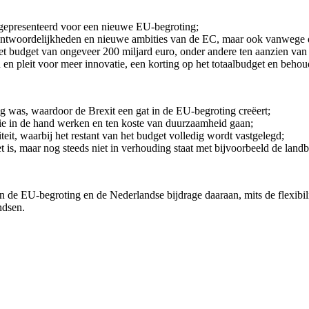
 gepresenteerd voor een nieuwe EU-begroting;
rantwoordelijkheden en nieuwe ambities van de EC, maar ook vanwege 
et budget van ongeveer 200 miljard euro, onder andere ten aanzien van e
en pleit voor meer innovatie, een korting op het totaalbudget en behoud
g was, waardoor de Brexit een gat in de EU-begroting creëert;
ie in de hand werken en ten koste van duurzaamheid gaan;
teit, waarbij het restant van het budget volledig wordt vastgelegd;
 is, maar nog steeds niet in verhouding staat met bijvoorbeeld de lan
 de EU-begroting en de Nederlandse bijdrage daaraan, mits de flexibil
ndsen.