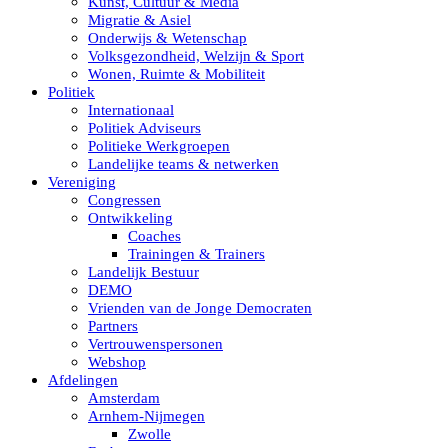
Kunst, Cultuur & Media
Migratie & Asiel
Onderwijs & Wetenschap
Volksgezondheid, Welzijn & Sport
Wonen, Ruimte & Mobiliteit
Politiek
Internationaal
Politiek Adviseurs
Politieke Werkgroepen
Landelijke teams & netwerken
Vereniging
Congressen
Ontwikkeling
Coaches
Trainingen & Trainers
Landelijk Bestuur
DEMO
Vrienden van de Jonge Democraten
Partners
Vertrouwenspersonen
Webshop
Afdelingen
Amsterdam
Arnhem-Nijmegen
Zwolle