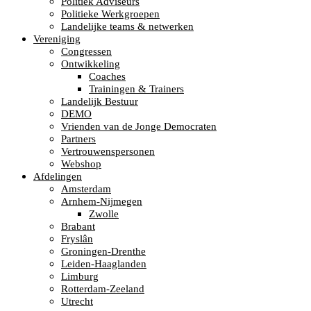
Politiek Adviseurs
Politieke Werkgroepen
Landelijke teams & netwerken
Vereniging
Congressen
Ontwikkeling
Coaches
Trainingen & Trainers
Landelijk Bestuur
DEMO
Vrienden van de Jonge Democraten
Partners
Vertrouwenspersonen
Webshop
Afdelingen
Amsterdam
Arnhem-Nijmegen
Zwolle
Brabant
Fryslân
Groningen-Drenthe
Leiden-Haaglanden
Limburg
Rotterdam-Zeeland
Utrecht