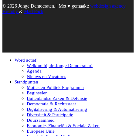
© 2026 Jonge Democraten. | Met ♥︎ gemaakt:
webdesign agency
Brendly
&
Mad Pack
Word actief
Welkom bij de Jonge Democraten!
Agenda
Nieuws en Vacatures
Standpunten
Moties en Politiek Programma
Beginselen
Buitenlandse Zaken & Defensie
Democratie & Rechtsstaat
Digitalisering & Automatisering
Diversiteit & Participatie
Duurzaamheid
Economie, Financiën & Sociale Zaken
Europese Unie