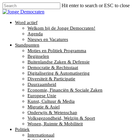
Hit enter to search or ESC to close
Word actief
Welkom bij de Jonge Democraten!
Agenda
Nieuws en Vacatures
Standpunten
Moties en Politiek Programma
Beginselen
Buitenlandse Zaken & Defensie
Democratie & Rechtsstaat
Digitalisering & Automatisering
Diversiteit & Participatie
Duurzaamheid
Economie, Financiën & Sociale Zaken
Europese Unie
Kunst, Cultuur & Media
Migratie & Asiel
Onderwijs & Wetenschap
Volksgezondheid, Welzijn & Sport
Wonen, Ruimte & Mobiliteit
Politiek
Internationaal