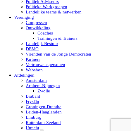
Politiek Adviseurs
Politieke Werkgroepen
Landelijke teams & netwerken
Vereniging
Congressen
Ontwikkeling
Coaches
Trainingen & Trainers
Landelijk Bestuur
DEMO
Vrienden van de Jonge Democraten
Partners
Vertrouwenspersonen
Webshop
Afdelingen
Amsterdam
Arnhem-Nijmegen
Zwolle
Brabant
Fryslân
Groningen-Drenthe
Leiden-Haaglanden
Limburg
Rotterdam-Zeeland
Utrecht