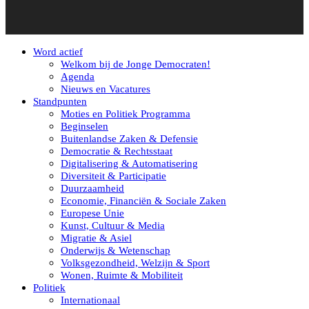
Word actief
Welkom bij de Jonge Democraten!
Agenda
Nieuws en Vacatures
Standpunten
Moties en Politiek Programma
Beginselen
Buitenlandse Zaken & Defensie
Democratie & Rechtsstaat
Digitalisering & Automatisering
Diversiteit & Participatie
Duurzaamheid
Economie, Financiën & Sociale Zaken
Europese Unie
Kunst, Cultuur & Media
Migratie & Asiel
Onderwijs & Wetenschap
Volksgezondheid, Welzijn & Sport
Wonen, Ruimte & Mobiliteit
Politiek
Internationaal