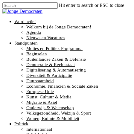
Hit enter to search or ESC to close
Word actief
Welkom bij de Jonge Democraten!
Agenda
Nieuws en Vacatures
Standpunten
Moties en Politiek Programma
Beginselen
Buitenlandse Zaken & Defensie
Democratie & Rechtsstaat
Digitalisering & Automatisering
Diversiteit & Participatie
Duurzaamheid
Economie, Financiën & Sociale Zaken
Europese Unie
Kunst, Cultuur & Media
Migratie & Asiel
Onderwijs & Wetenschap
Volksgezondheid, Welzijn & Sport
Wonen, Ruimte & Mobiliteit
Politiek
Internationaal