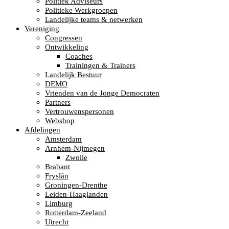
Politiek Adviseurs
Politieke Werkgroepen
Landelijke teams & netwerken
Vereniging
Congressen
Ontwikkeling
Coaches
Trainingen & Trainers
Landelijk Bestuur
DEMO
Vrienden van de Jonge Democraten
Partners
Vertrouwenspersonen
Webshop
Afdelingen
Amsterdam
Arnhem-Nijmegen
Zwolle
Brabant
Fryslân
Groningen-Drenthe
Leiden-Haaglanden
Limburg
Rotterdam-Zeeland
Utrecht