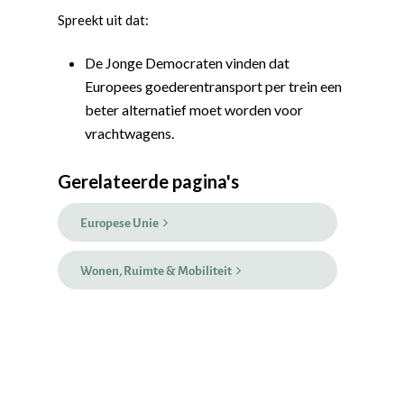
Spreekt uit dat:
De Jonge Democraten vinden dat
Europees goederentransport per trein een
beter alternatief moet worden voor
vrachtwagens.
Gerelateerde pagina's
Word actief
Europese Unie
Welkom bij de Jonge
Standpunten
Democraten!
Moties en Politiek Pro
Wonen, Ruimte & Mobiliteit
Politiek
Agenda
Beginselen
Internationaal
Vereniging
Nieuws en Vacatures
Buitenlandse Zaken & D
Politiek Adviseurs
Congressen
Afdelingen
Democratie & Rechtssta
Politieke Werkgroepen
Ontwikkeling
Amsterdam
Meld je aan!