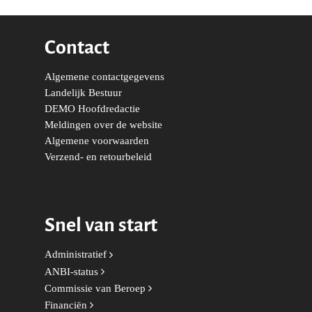
Coaches
Digitalisering & Automat
Landelijke teams & net
Landelijk Bestuur
Arnhem-Nijmegen
Trainingen & Trainers
Zwolle
Diversiteit & Participatie
DEMO
Brabant
Contact
Duurzaamheid
Vrienden van de Jonge
Fryslân
Democraten
Algemene contactgegevens
Economie, Financiën & S
Groningen-Drenthe
Landelijk Bestuur
Zaken
Partners
Leiden-Haaglanden
DEMO Hoofdredactie
Meldingen over de website
Europese Unie
Vertrouwenspersonen
Limburg
Algemene voorwaarden
Kunst, Cultuur & Media
Webshop
Verzend- en retourbeleid
Rotterdam-Zeeland
Migratie & Asiel
Utrecht
Onderwijs & Wetenscha
Snel van start
Volksgezondheid, Welzij
Sport
Administratief
ANBI-status
Wonen, Ruimte & Mobilit
Commissie van Beroep
Financiën