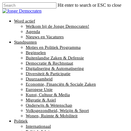
Hit enter to search or ESC to close
Word actief
Welkom bij de Jonge Democraten!
Agenda
Nieuws en Vacatures
Standpunten
Moties en Politiek Programma
Beginselen
Buitenlandse Zaken & Defensie
Democratie & Rechtsstaat
Digitalisering & Automatisering
Diversiteit & Participatie
Duurzaamheid
Economie, Financiën & Sociale Zaken
Europese Unie
Kunst, Cultuur & Media
Migratie & Asiel
Onderwijs & Wetenschap
Volksgezondheid, Welzijn & Sport
Wonen, Ruimte & Mobiliteit
Politiek
Internationaal