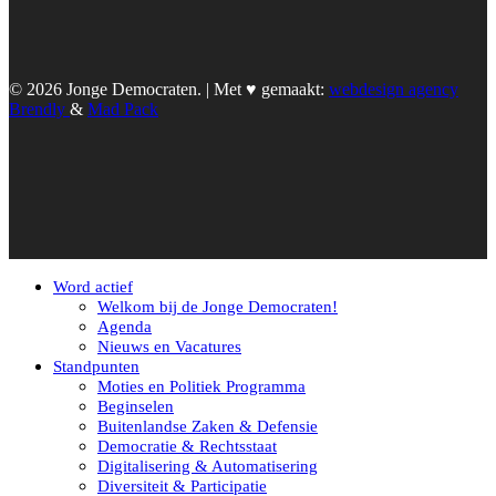
© 2026 Jonge Democraten. | Met ♥︎ gemaakt:
webdesign agency
Brendly
&
Mad Pack
Word actief
Welkom bij de Jonge Democraten!
Agenda
Nieuws en Vacatures
Standpunten
Moties en Politiek Programma
Beginselen
Buitenlandse Zaken & Defensie
Democratie & Rechtsstaat
Digitalisering & Automatisering
Diversiteit & Participatie