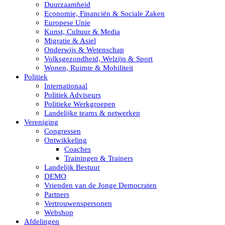
Duurzaamheid
Economie, Financiën & Sociale Zaken
Europese Unie
Kunst, Cultuur & Media
Migratie & Asiel
Onderwijs & Wetenschap
Volksgezondheid, Welzijn & Sport
Wonen, Ruimte & Mobiliteit
Politiek
Internationaal
Politiek Adviseurs
Politieke Werkgroepen
Landelijke teams & netwerken
Vereniging
Congressen
Ontwikkeling
Coaches
Trainingen & Trainers
Landelijk Bestuur
DEMO
Vrienden van de Jonge Democraten
Partners
Vertrouwenspersonen
Webshop
Afdelingen