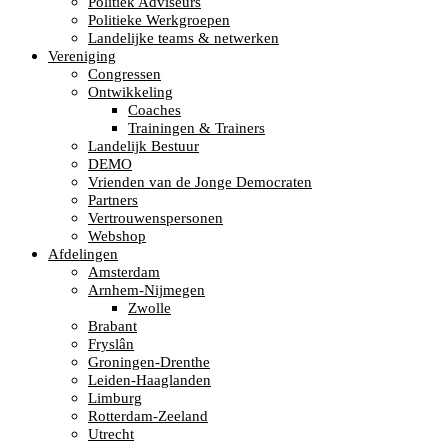
Politiek Adviseurs
Politieke Werkgroepen
Landelijke teams & netwerken
Vereniging
Congressen
Ontwikkeling
Coaches
Trainingen & Trainers
Landelijk Bestuur
DEMO
Vrienden van de Jonge Democraten
Partners
Vertrouwenspersonen
Webshop
Afdelingen
Amsterdam
Arnhem-Nijmegen
Zwolle
Brabant
Fryslân
Groningen-Drenthe
Leiden-Haaglanden
Limburg
Rotterdam-Zeeland
Utrecht