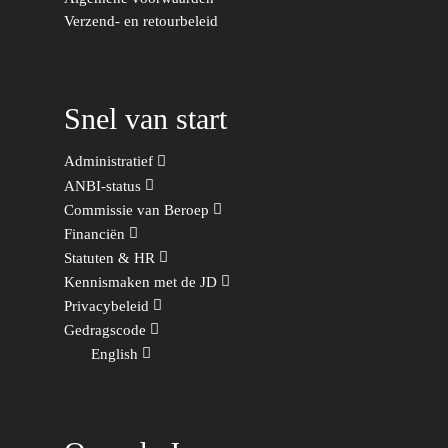
Democraten
Verzend- en retourbeleid
Economie, Financiën & S
Groningen-Drenthe
Zaken
Partners
Leiden-Haaglanden
Europese Unie
Vertrouwenspersonen
Limburg
Snel van start
Kunst, Cultuur & Media
Webshop
Rotterdam-Zeeland
Administratief
Migratie & Asiel
Utrecht
ANBI-status
Onderwijs & Wetenscha
Commissie van Beroep
Financiën
Volksgezondheid, Welzij
Statuten & HR
Sport
Kennismaken met de JD
Privacybeleid
Wonen, Ruimte & Mobilit
Gedragscode
English