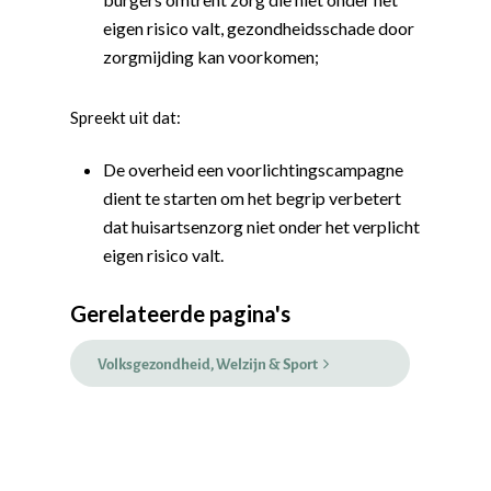
eigen risico valt, gezondheidsschade door
zorgmijding kan voorkomen;
Spreekt uit dat:
De overheid een voorlichtingscampagne
dient te starten om het begrip verbetert
dat huisartsenzorg niet onder het verplicht
eigen risico valt.
Word actief
Welkom bij de Jonge
Standpunten
Gerelateerde pagina's
Democraten!
Moties en Politiek Pro
Politiek
Volksgezondheid, Welzijn & Sport
Agenda
Beginselen
Internationaal
Vereniging
Nieuws en Vacatures
Buitenlandse Zaken & D
Politiek Adviseurs
Congressen
Afdelingen
Democratie & Rechtssta
Politieke Werkgroepen
Ontwikkeling
Amsterdam
Meld je aan!