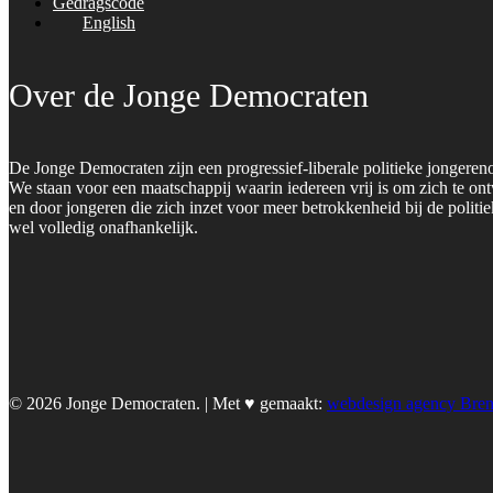
Gedragscode
English
Over de Jonge Democraten
De Jonge Democraten zijn een progressief-liberale politieke jongeren
We staan voor een maatschappij waarin iedereen vrij is om zich te on
en door jongeren die zich inzet voor meer betrokkenheid bij de polit
wel volledig onafhankelijk.
© 2026 Jonge Democraten. | Met ♥︎ gemaakt:
webdesign agency Bre