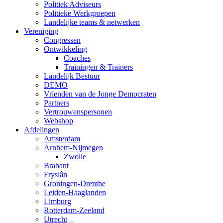
Politiek Adviseurs
Politieke Werkgroepen
Landelijke teams & netwerken
Vereniging
Congressen
Ontwikkeling
Coaches
Trainingen & Trainers
Landelijk Bestuur
DEMO
Vrienden van de Jonge Democraten
Partners
Vertrouwenspersonen
Webshop
Afdelingen
Amsterdam
Arnhem-Nijmegen
Zwolle
Brabant
Fryslân
Groningen-Drenthe
Leiden-Haaglanden
Limburg
Rotterdam-Zeeland
Utrecht