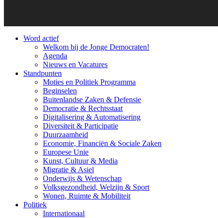
Word actief
Welkom bij de Jonge Democraten!
Agenda
Nieuws en Vacatures
Standpunten
Moties en Politiek Programma
Beginselen
Buitenlandse Zaken & Defensie
Democratie & Rechtsstaat
Digitalisering & Automatisering
Diversiteit & Participatie
Duurzaamheid
Economie, Financiën & Sociale Zaken
Europese Unie
Kunst, Cultuur & Media
Migratie & Asiel
Onderwijs & Wetenschap
Volksgezondheid, Welzijn & Sport
Wonen, Ruimte & Mobiliteit
Politiek
Internationaal