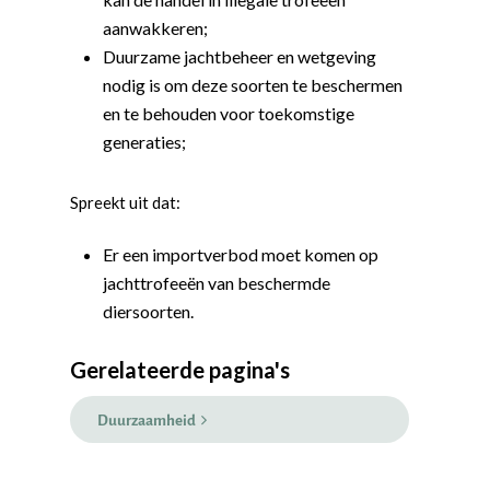
aanwakkeren;
Duurzame jachtbeheer en wetgeving
nodig is om deze soorten te beschermen
en te behouden voor toekomstige
generaties;
Spreekt uit dat:
Er een importverbod moet komen op
jachttrofeeën van beschermde
Word actief
diersoorten.
Welkom bij de Jonge
Standpunten
Democraten!
Gerelateerde pagina's
Moties en Politiek Pro
Politiek
Agenda
Beginselen
Internationaal
Vereniging
Duurzaamheid
Nieuws en Vacatures
Buitenlandse Zaken & D
Politiek Adviseurs
Congressen
Afdelingen