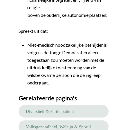
religie
boven de ouderlijke autonomie plaatsen;
Spreekt uit dat:
Niet-medisch noodzakelijke besnijdenis
volgens de Jonge Democraten alleen
toegestaan zou moeten worden met de
uitdrukkelijke toestemming van de
wilsbekwame persoon die de ingreep
ondergaat.
Word actief
Gerelateerde pagina's
Welkom bij de Jonge
Standpunten
Democraten!
Moties en Politiek Pro
Politiek
Diversiteit & Participatie
Agenda
Beginselen
Internationaal
Vereniging
Volksgezondheid, Welzijn & Sport
Nieuws en Vacatures