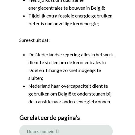
energiecentrales te bouwen in België;
Tijdelijk extra fossiele energie gebruiken
beter is dan onveilige kernenergie;
Spreekt uit dat:
De Nederlandse regering alles in het werk
dient te stellen om de kerncentrales in
Doel en Tihange zo snel mogelijk te
sluiten;
Nederland haar overcapaciteit dient te
Word actief
gebruiken om België te ondersteunen bij
de transitie naar andere energiebronnen.
Welkom bij de Jonge
Standpunten
Democraten!
Moties en Politiek Pro
Politiek
Gerelateerde pagina's
Agenda
Beginselen
Internationaal
Vereniging
Duurzaamheid
Nieuws en Vacatures