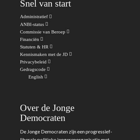
Snel van start
Wonen, Ruimte & Mobilit
Administratief
ANBI-status
Commissie van Beroep
Financiën
Statuten & HR
Kennismaken met de JD
Privacybeleid
Gedragscode
English
Over de Jonge
Democraten
De Jonge Democraten zijn een progressief-
liberale politieke jongerenorganisatie met